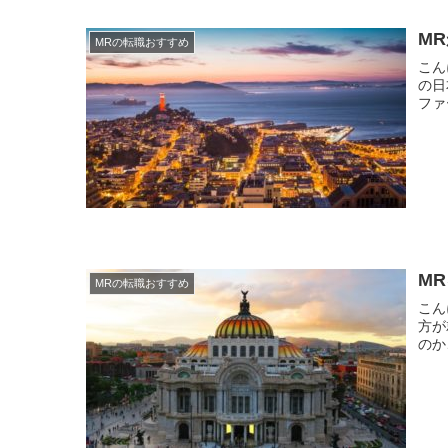
M
MRの転職おすすめ
こんにちは。 現役MR
の日本市
ファ
M
MRの転職おすすめ
こんにちは。 現役MR
方が
のか