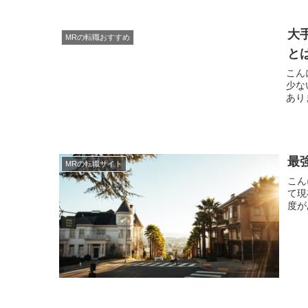
大
MRの転職おすすめ
と
こんにちは。 現役MRの
少ないですね。 今年
あり
最
MRの転職サイト
こんにちは。 現役MR
て現