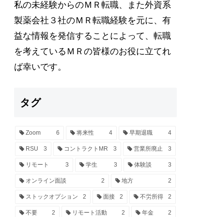
私の未経験からのＭＲ転職、また外資系
製薬会社３社のＭＲ転職経験を元に、有
益な情報を発信することによって、転職
を考えているＭＲの皆様のお役に立てれ
ば幸いです。
タグ
Zoom
6
将来性
4
早期退職
4
RSU
3
コントラクトMR
3
営業所廃止
3
リモート
3
学生
3
体験談
3
オンライン面談
2
地方
2
ストックオプション
2
面接
2
不労所得
2
不要
2
リモート活動
2
年金
2