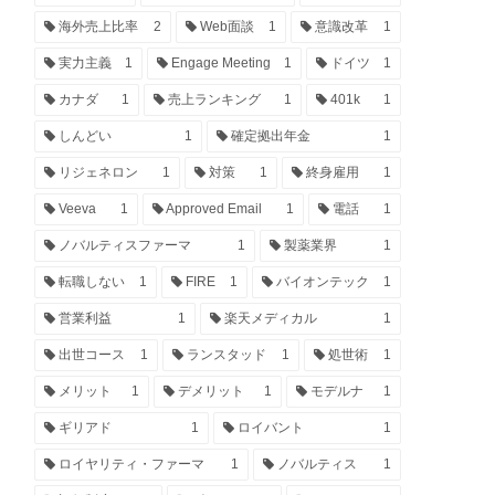
海外売上比率
2
Web面談
1
意識改革
1
実力主義
1
Engage Meeting
1
ドイツ
1
カナダ
1
売上ランキング
1
401k
1
しんどい
1
確定拠出年金
1
リジェネロン
1
対策
1
終身雇用
1
Veeva
1
Approved Email
1
電話
1
ノバルティスファーマ
1
製薬業界
1
転職しない
1
FIRE
1
バイオンテック
1
営業利益
1
楽天メディカル
1
出世コース
1
ランスタッド
1
処世術
1
メリット
1
デメリット
1
モデルナ
1
ギリアド
1
ロイバント
1
ロイヤリティ・ファーマ
1
ノバルティス
1