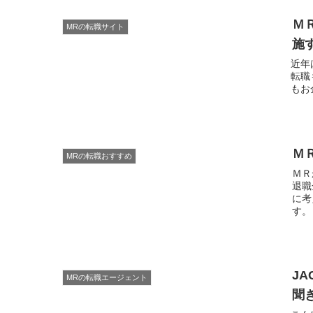
Ｍ
MRの転職サイト
施
近年
転職も
もお
Ｍ
MRの転職おすすめ
ＭＲ
退職
に考
JA
MRの転職エージェント
聞