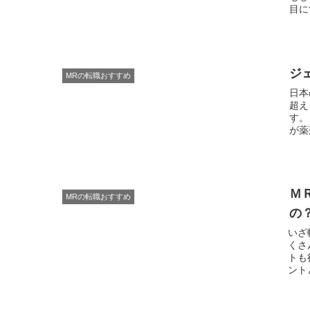
ジ
MRの転職おすすめ
日本
超えました。 医療費
す。 皆さまご存知のとおり、このうちの約４分の１にあたる１
が薬剤
Ｍ
MRの転職おすすめ
の
いざ
くさん
トも
ントと