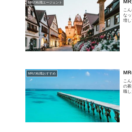
M
MRの転職エージェント
こんにちは。 現役MR
なっ
M
MRの転職おすすめ
こんにちは。 現役MR
の募集が
職し