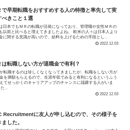
Ｒで早期転職をおすすめする人の特徴と率先して実
すべきこと１選
は日本でもＭＲの転職が活発になっており、管理職や女性ＭＲの
以前と比べると増えてきましたよね。 欧米の人々は日本人より
金に関する意識が高いので、給料を上げるための手段とし...
2022.12.03
Ｒは転職しない方が退職金で有利？
が転職するのは珍しくなくなってきましたが、転職をしない方が
金を満額もらえるので、生涯年収でみると有利になるというふう
えてせっかくのキャリアアップのチャンスに躊躇する人がいま
す。 た...
2022.12.03
C Recruitmentに友人が申し込むので、その様子を
きました。