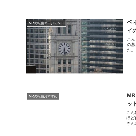
ベ
MRの転職エージェント
イ
こんにちは。 現役MR
の募集をし
M
MRの転職おすすめ
ッ
こんにちは。 現役MRの
ほど
さん