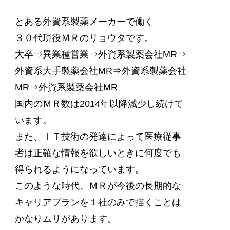
とある外資系製薬メーカーで働く
３０代現役ＭＲのリョウタです。
大卒⇒異業種営業⇒外資系製薬会社MR⇒
外資系大手製薬会社MR⇒外資系製薬会社
MR⇒外資系製薬会社MR
国内のＭＲ数は2014年以降減少し続けて
います。
また、ＩＴ技術の発達によって医療従事
者は正確な情報を欲しいときに何度でも
得られるようになっています。
このような時代、ＭＲが今後の長期的な
キャリアプランを１社のみで描くことは
かなりムリがあります。