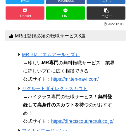
Twitter
Facebook
はてブ
Pocket
LINE
コピー
2022.12.03
MRは登録必須の転職サービス3選！
MR BIZ（エムアールビズ）
→珍しい
MR専門
の無料転職サービス！業界
に詳しいプロに広く相談できる！
公式サイト：
https://mr.ten-navi.com/
リクルートダイレクトスカウト
→ハイクラス専門の転職サービス！
無料登
録して高条件のスカウトを待つ
のがおすす
め！
公式サイト：
https://directscout.recruit.co.jp/
マイナビエージェント