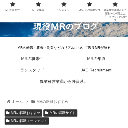
MRの将来性
MRの年収
ランスタッド
JAC Recruitment
異業種営業職から外
資系mrに転職した
「リョウタ」の体験
談
MRの転職・将来・副業などのリアルについて現役MRが語る
MRの将来性
MRの年収
ランスタッド
JAC Recruitment
異業種営業職から外資系mr
に転職した「リョウタ」の体
ホーム
MRの転職おすすめ
験談
MRの転職おすすめ
MRの転職サイト
MRの転職エージェント