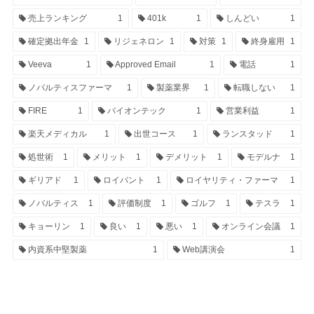
売上ランキング
1
401k
1
しんどい
1
確定拠出年金
1
リジェネロン
1
対策
1
終身雇用
1
Veeva
1
Approved Email
1
電話
1
ノバルティスファーマ
1
製薬業界
1
転職しない
1
FIRE
1
バイオンテック
1
営業利益
1
楽天メディカル
1
出世コース
1
ランスタッド
1
処世術
1
メリット
1
デメリット
1
モデルナ
1
ギリアド
1
ロイバント
1
ロイヤリティ・ファーマ
1
ノバルティス
1
評価制度
1
ゴルフ
1
テスラ
1
キョーリン
1
良い
1
悪い
1
オンライン会議
1
内資系中堅製薬
1
Web講演会
1