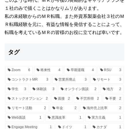
このような時代、ＭＲが今後の長期的なキャリアプランを
１社のみで描くことはかなりムリがあります。
私の未経験からのＭＲ転職、また外資系製薬会社３社のＭ
Ｒ転職経験を元に、有益な情報を発信することによって、
転職を考えているＭＲの皆様のお役に立てれば幸いです。
タグ
Zoom
6
将来性
4
早期退職
4
RSU
3
コントラクトMR
3
営業所廃止
3
リモート
3
学生
3
体験談
3
オンライン面談
2
地方
2
ストックオプション
2
面接
2
不労所得
2
不要
2
リモート活動
2
年金
2
海外売上比率
2
Web面談
1
意識改革
1
実力主義
1
Engage Meeting
1
ドイツ
1
カナダ
1