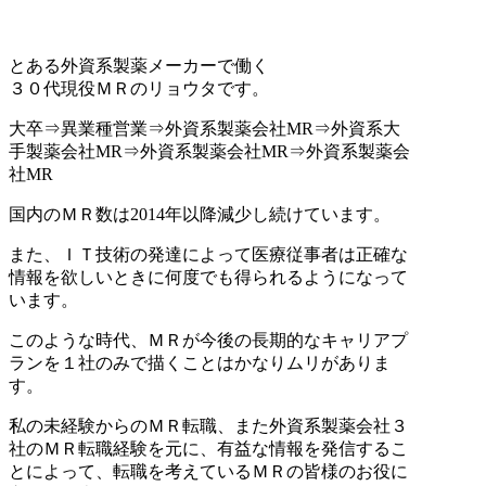
とある外資系製薬メーカーで働く
３０代現役ＭＲのリョウタです。
大卒⇒異業種営業⇒外資系製薬会社MR⇒外資系大
手製薬会社MR⇒外資系製薬会社MR⇒外資系製薬会
社MR
国内のＭＲ数は2014年以降減少し続けています。
また、ＩＴ技術の発達によって医療従事者は正確な
情報を欲しいときに何度でも得られるようになって
います。
このような時代、ＭＲが今後の長期的なキャリアプ
ランを１社のみで描くことはかなりムリがありま
す。
私の未経験からのＭＲ転職、また外資系製薬会社３
社のＭＲ転職経験を元に、有益な情報を発信するこ
とによって、転職を考えているＭＲの皆様のお役に