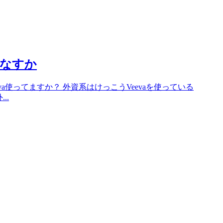
いこなすか
va使ってますか？ 外資系はけっこうVeevaを使っている
..