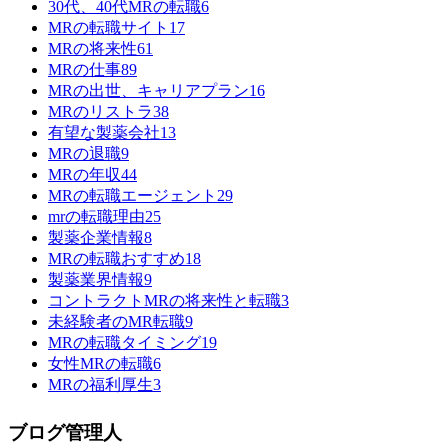
30代、40代MRの転職
6
MRの転職サイト
17
MRの将来性
61
MRの仕事
89
MRの出世、キャリアプラン
16
MRのリストラ
38
有望な製薬会社
13
MRの退職
9
MRの年収
44
MRの転職エージェント
29
mrの転職理由
25
製薬企業情報
8
MRの転職おすすめ
18
製薬業界情報
9
コントラクトMRの将来性と転職
3
未経験者のMR転職
9
MRの転職タイミング
19
女性MRの転職
6
MRの福利厚生
3
ブログ管理人