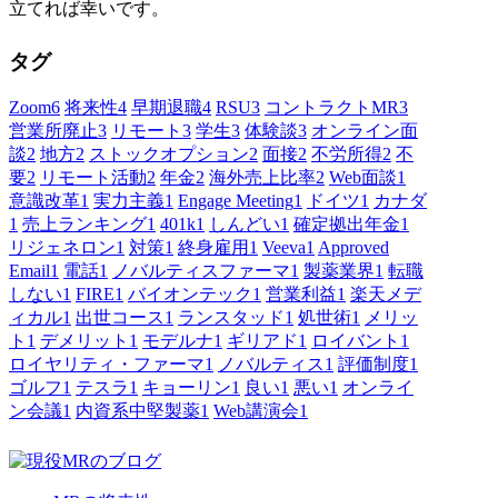
立てれば幸いです。
タグ
Zoom
6
将来性
4
早期退職
4
RSU
3
コントラクトMR
3
営業所廃止
3
リモート
3
学生
3
体験談
3
オンライン面
談
2
地方
2
ストックオプション
2
面接
2
不労所得
2
不
要
2
リモート活動
2
年金
2
海外売上比率
2
Web面談
1
意識改革
1
実力主義
1
Engage Meeting
1
ドイツ
1
カナダ
1
売上ランキング
1
401k
1
しんどい
1
確定拠出年金
1
リジェネロン
1
対策
1
終身雇用
1
Veeva
1
Approved
Email
1
電話
1
ノバルティスファーマ
1
製薬業界
1
転職
しない
1
FIRE
1
バイオンテック
1
営業利益
1
楽天メデ
ィカル
1
出世コース
1
ランスタッド
1
処世術
1
メリッ
ト
1
デメリット
1
モデルナ
1
ギリアド
1
ロイバント
1
ロイヤリティ・ファーマ
1
ノバルティス
1
評価制度
1
ゴルフ
1
テスラ
1
キョーリン
1
良い
1
悪い
1
オンライ
ン会議
1
内資系中堅製薬
1
Web講演会
1