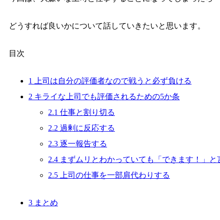
どうすれば良いかについて話していきたいと思います。
目次
1
上司は自分の評価者なので戦うと必ず負ける
2
キライな上司でも評価されるための5か条
2.1
仕事と割り切る
2.2
過剰に反応する
2.3
逐一報告する
2.4
まずムリとわかっていても「できます！」と
2.5
上司の仕事を一部肩代わりする
3
まとめ