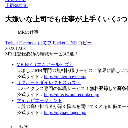
上司
処世術
大嫌いな上司でも仕事が上手くいく5
MRの仕事
Twitter
Facebook
はてブ
Pocket
LINE
コピー
2022.12.03
MRは登録必須の転職サービス3選！
MR BIZ（エムアールビズ）
→珍しい
MR専門
の無料転職サービス！業界に詳しい
公式サイト：
https://mr.ten-navi.com/
リクルートダイレクトスカウト
→ハイクラス専門の転職サービス！
無料登録して高条
公式サイト：
https://directscout.recruit.co.jp/
マイナビエージェント
→質の高い担当者が深く悩みを聞いてくれる転職エー
公式サイト：
https://mynavi-agent.jp/
こんにちは。