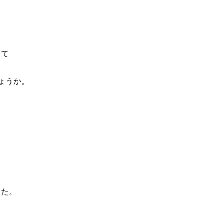
って
ょうか。
、
した。