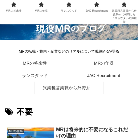
MRの将来性
MRの年収
ランスタッド
JAC Recruitment
異業種営業職から外
資系mrに転職した
「リョウタ」の体験
談
MRの転職・将来・副業などのリアルについて現役MRが語る
MRの将来性
MRの年収
ランスタッド
JAC Recruitment
異業種営業職から外資系mr
に転職した「リョウタ」の体
不要
験談
MRは将来的に不要になるこれだ
MRの仕事
けの理由