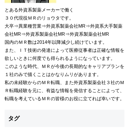
とある外資系製薬メーカーで働く
３０代現役ＭＲのリョウタです。
大卒⇒異業種営業⇒外資系製薬会社MR⇒外資系大手製薬
会社MR⇒外資系製薬会社MR⇒外資系製薬会社MR
国内のＭＲ数は2014年以降減少し続けています。
また、ＩＴ技術の発達によって医療従事者は正確な情報を
欲しいときに何度でも得られるようになっています。
このような時代、ＭＲが今後の長期的なキャリアプランを
１社のみで描くことはかなりムリがあります。
私の未経験からのＭＲ転職、また外資系製薬会社３社のＭ
Ｒ転職経験を元に、有益な情報を発信することによって、
転職を考えているＭＲの皆様のお役に立てれば幸いです。
タグ