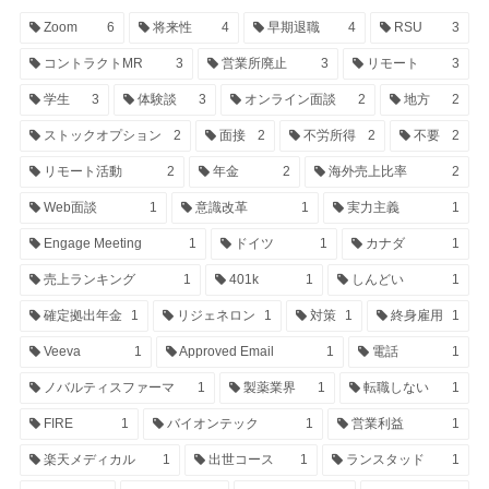
Zoom
6
将来性
4
早期退職
4
RSU
3
コントラクトMR
3
営業所廃止
3
リモート
3
学生
3
体験談
3
オンライン面談
2
地方
2
ストックオプション
2
面接
2
不労所得
2
不要
2
リモート活動
2
年金
2
海外売上比率
2
Web面談
1
意識改革
1
実力主義
1
Engage Meeting
1
ドイツ
1
カナダ
1
売上ランキング
1
401k
1
しんどい
1
確定拠出年金
1
リジェネロン
1
対策
1
終身雇用
1
Veeva
1
Approved Email
1
電話
1
ノバルティスファーマ
1
製薬業界
1
転職しない
1
FIRE
1
バイオンテック
1
営業利益
1
楽天メディカル
1
出世コース
1
ランスタッド
1