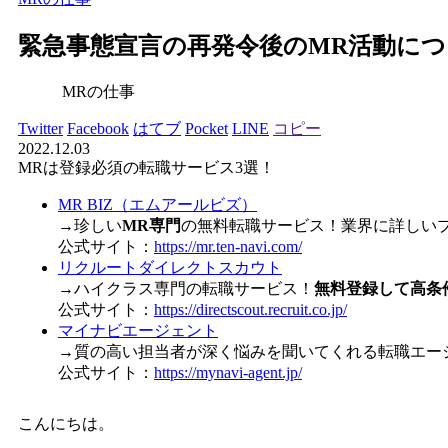
緊急事態宣言の再発令後のMR活動に
MRの仕事
Twitter
Facebook
はてブ
Pocket
LINE
コピー
2022.12.03
MRは登録必須の転職サービス3選！
MR BIZ（エムアールビズ）
→珍しい
MR専門
の無料転職サービス！業界に詳しい
公式サイト：
https://mr.ten-navi.com/
リクルートダイレクトスカウト
→ハイクラス専門の転職サービス！
無料登録して高条
公式サイト：
https://directscout.recruit.co.jp/
マイナビエージェント
→質の高い担当者が深く悩みを聞いてくれる転職エー
公式サイト：
https://mynavi-agent.jp/
こんにちは。