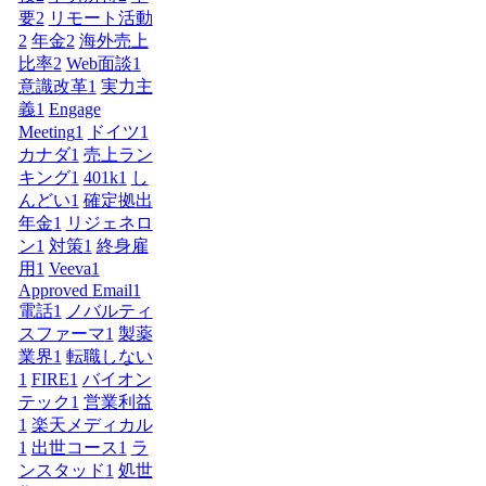
要
2
リモート活動
2
年金
2
海外売上
比率
2
Web面談
1
意識改革
1
実力主
義
1
Engage
Meeting
1
ドイツ
1
カナダ
1
売上ラン
キング
1
401k
1
し
んどい
1
確定拠出
年金
1
リジェネロ
ン
1
対策
1
終身雇
用
1
Veeva
1
Approved Email
1
電話
1
ノバルティ
スファーマ
1
製薬
業界
1
転職しない
1
FIRE
1
バイオン
テック
1
営業利益
1
楽天メディカル
1
出世コース
1
ラ
ンスタッド
1
処世