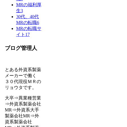
MRの福利厚
生
3
30代、40代
MRの転職
6
MRの転職サ
イト
17
ブログ管理人
とある外資系製薬
メーカーで働く
３０代現役ＭＲの
リョウタです。
大卒⇒異業種営業
⇒外資系製薬会社
MR⇒外資系大手
製薬会社MR⇒外
資系製薬会社