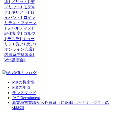
術
1
メリット
1
デ
メリット
1
モデル
ナ
1
ギリアド
1
ロ
イバント
1
ロイヤ
リティ・ファーマ
1
ノバルティス
1
評価制度
1
ゴルフ
1
テスラ
1
キョー
リン
1
良い
1
悪い
1
オンライン会議
1
内資系中堅製薬
1
Web講演会
1
MRの将来性
MRの年収
ランスタッド
JAC Recruitment
異業種営業職から外資系mrに転職した「リョウタ」の
体験談