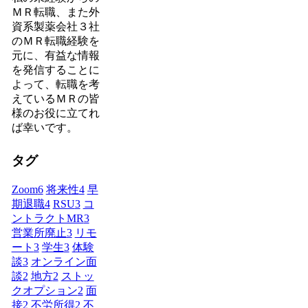
ＭＲ転職、また外
資系製薬会社３社
のＭＲ転職経験を
元に、有益な情報
を発信することに
よって、転職を考
えているＭＲの皆
様のお役に立てれ
ば幸いです。
タグ
Zoom
6
将来性
4
早
期退職
4
RSU
3
コ
ントラクトMR
3
営業所廃止
3
リモ
ート
3
学生
3
体験
談
3
オンライン面
談
2
地方
2
ストッ
クオプション
2
面
接
2
不労所得
2
不