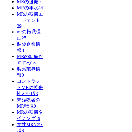
MRの退職
9
MRの年収
44
MRの転職エ
ージェント
29
mrの転職理
由
25
製薬企業情
報
8
MRの転職お
すすめ
18
製薬業界情
報
9
コントラク
トMRの将来
性と転職
3
未経験者の
MR転職
9
MRの転職タ
イミング
19
女性MRの転
職
6