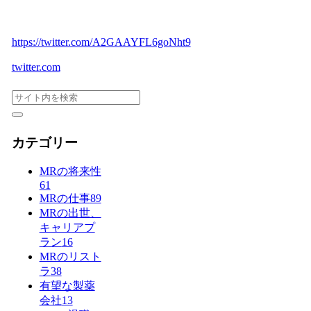
https://twitter.com/A2GAAYFL6goNht9
twitter.com
カテゴリー
MRの将来性
61
MRの仕事
89
MRの出世、
キャリアプ
ラン
16
MRのリスト
ラ
38
有望な製薬
会社
13