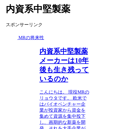
内資系中堅製薬
スポンサーリンク
MRの将来性
内資系中堅製薬
メーカーは10年
後も生き残って
いるのか
こんにちは。 現役MRの
リョウタです。 欧米で
はバイオベンチャー企
業が投資家から資金を
集めて資源を集中投下
し、画期的な新薬を開
発、それを大手企業が