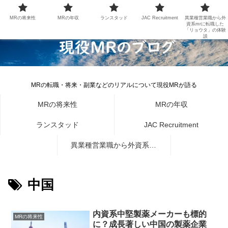
MRの将来性
MRの年収
ランスタッド
JAC Recruitment
異業種営業職から外
資系mrに転職した
「リョウタ」の体験
談
MRの転職・将来・副業などのリアルについて現役MRが語る
MRの将来性
MRの年収
ランスタッド
JAC Recruitment
異業種営業職から外資系mr
に転職した「リョウタ」の体
中国
験談
内資系中堅製薬メーカーも標的
MRの将来性
に？成長著しい中国の製薬企業