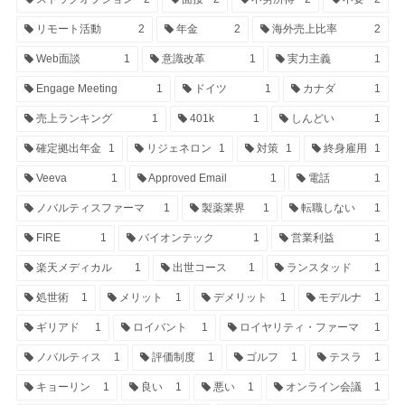
リモート活動
2
年金
2
海外売上比率
2
Web面談
1
意識改革
1
実力主義
1
Engage Meeting
1
ドイツ
1
カナダ
1
売上ランキング
1
401k
1
しんどい
1
確定拠出年金
1
リジェネロン
1
対策
1
終身雇用
1
Veeva
1
Approved Email
1
電話
1
ノバルティスファーマ
1
製薬業界
1
転職しない
1
FIRE
1
バイオンテック
1
営業利益
1
楽天メディカル
1
出世コース
1
ランスタッド
1
処世術
1
メリット
1
デメリット
1
モデルナ
1
ギリアド
1
ロイバント
1
ロイヤリティ・ファーマ
1
ノバルティス
1
評価制度
1
ゴルフ
1
テスラ
1
キョーリン
1
良い
1
悪い
1
オンライン会議
1