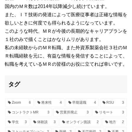
国内のＭＲ数は2014年以降減少し続けています。
また、ＩＴ技術の発達によって医療従事者は正確な情報を
欲しいときに何度でも得られるようになっています。
このような時代、ＭＲが今後の長期的なキャリアプランを
１社のみで描くことはかなりムリがあります。
私の未経験からのＭＲ転職、また外資系製薬会社３社のＭ
Ｒ転職経験を元に、有益な情報を発信することによって、
転職を考えているＭＲの皆様のお役に立てれば幸いです。
タグ
Zoom
6
将来性
4
早期退職
4
RSU
3
コントラクトMR
3
営業所廃止
3
リモート
3
学生
3
体験談
3
オンライン面談
2
地方
2
ストックオプション
2
面接
2
不労所得
2
不要
2