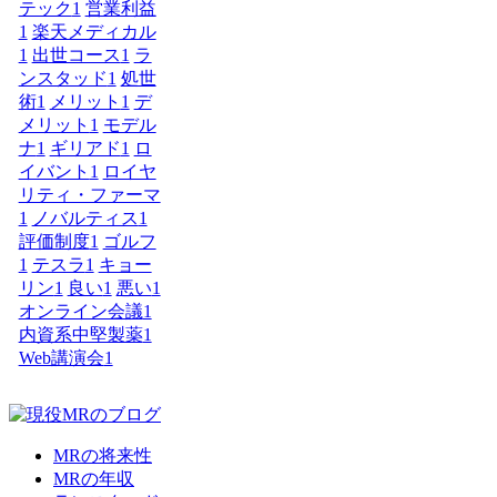
テック
1
営業利益
1
楽天メディカル
1
出世コース
1
ラ
ンスタッド
1
処世
術
1
メリット
1
デ
メリット
1
モデル
ナ
1
ギリアド
1
ロ
イバント
1
ロイヤ
リティ・ファーマ
1
ノバルティス
1
評価制度
1
ゴルフ
1
テスラ
1
キョー
リン
1
良い
1
悪い
1
オンライン会議
1
内資系中堅製薬
1
Web講演会
1
MRの将来性
MRの年収