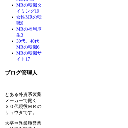
MRの転職タ
イミング
19
女性MRの転
職
6
MRの福利厚
生
3
30代、40代
MRの転職
6
MRの転職サ
イト
17
ブログ管理人
とある外資系製薬
メーカーで働く
３０代現役ＭＲの
リョウタです。
大卒⇒異業種営業