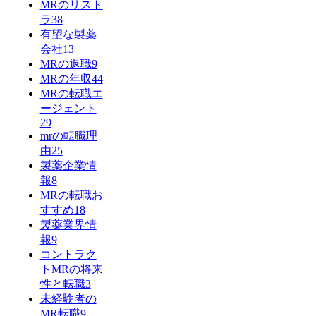
MRのリスト
ラ
38
有望な製薬
会社
13
MRの退職
9
MRの年収
44
MRの転職エ
ージェント
29
mrの転職理
由
25
製薬企業情
報
8
MRの転職お
すすめ
18
製薬業界情
報
9
コントラク
トMRの将来
性と転職
3
未経験者の
MR転職
9