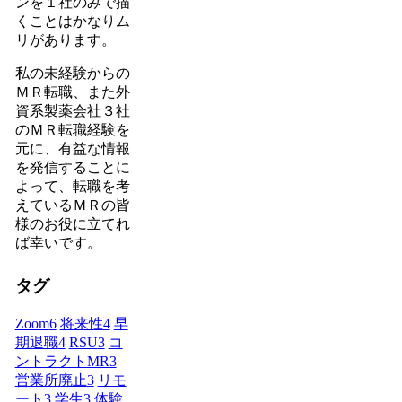
ンを１社のみで描
くことはかなりム
リがあります。
私の未経験からの
ＭＲ転職、また外
資系製薬会社３社
のＭＲ転職経験を
元に、有益な情報
を発信することに
よって、転職を考
えているＭＲの皆
様のお役に立てれ
ば幸いです。
タグ
Zoom
6
将来性
4
早
期退職
4
RSU
3
コ
ントラクトMR
3
営業所廃止
3
リモ
ート
3
学生
3
体験