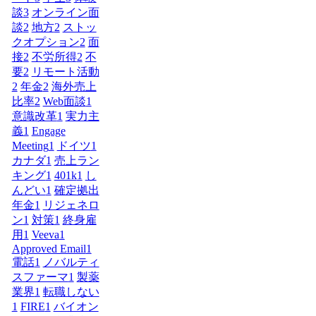
談
3
オンライン面
談
2
地方
2
ストッ
クオプション
2
面
接
2
不労所得
2
不
要
2
リモート活動
2
年金
2
海外売上
比率
2
Web面談
1
意識改革
1
実力主
義
1
Engage
Meeting
1
ドイツ
1
カナダ
1
売上ラン
キング
1
401k
1
し
んどい
1
確定拠出
年金
1
リジェネロ
ン
1
対策
1
終身雇
用
1
Veeva
1
Approved Email
1
電話
1
ノバルティ
スファーマ
1
製薬
業界
1
転職しない
1
FIRE
1
バイオン