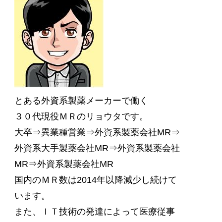
とある外資系製薬メーカーで働く
３０代現役ＭＲのリョウタです。
大卒⇒異業種営業⇒外資系製薬会社MR⇒
外資系大手製薬会社MR⇒外資系製薬会社
MR⇒外資系製薬会社MR
国内のＭＲ数は2014年以降減少し続けて
います。
また、ＩＴ技術の発達によって医療従事