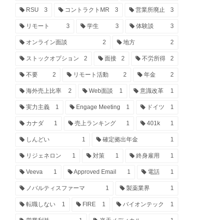
RSU
3
コントラクトMR
3
営業所廃止
3
リモート
3
学生
3
体験談
3
オンライン面談
2
地方
2
ストックオプション
2
面接
2
不労所得
2
不要
2
リモート活動
2
年金
2
海外売上比率
2
Web面談
1
意識改革
1
実力主義
1
Engage Meeting
1
ドイツ
1
カナダ
1
売上ランキング
1
401k
1
しんどい
1
確定拠出年金
1
リジェネロン
1
対策
1
終身雇用
1
Veeva
1
Approved Email
1
電話
1
ノバルティスファーマ
1
製薬業界
1
転職しない
1
FIRE
1
バイオンテック
1