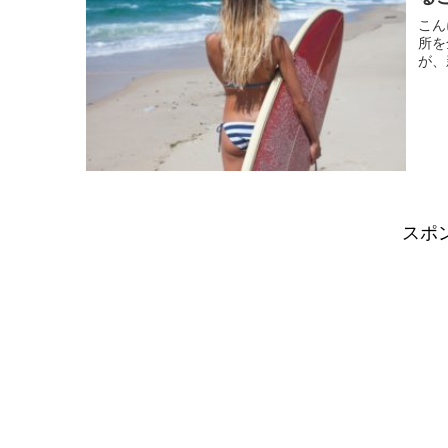
こんにちは。 現役MR
所を全
が、
スポ