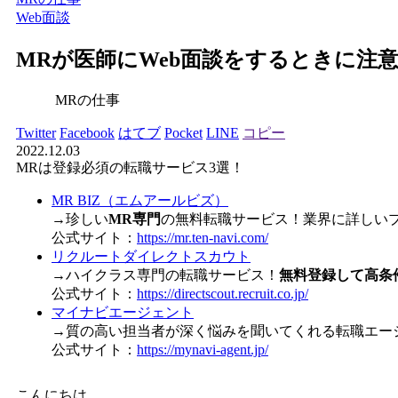
Web面談
MRが医師にWeb面談をするときに注
MRの仕事
Twitter
Facebook
はてブ
Pocket
LINE
コピー
2022.12.03
MRは登録必須の転職サービス3選！
MR BIZ（エムアールビズ）
→珍しい
MR専門
の無料転職サービス！業界に詳しい
公式サイト：
https://mr.ten-navi.com/
リクルートダイレクトスカウト
→ハイクラス専門の転職サービス！
無料登録して高条
公式サイト：
https://directscout.recruit.co.jp/
マイナビエージェント
→質の高い担当者が深く悩みを聞いてくれる転職エー
公式サイト：
https://mynavi-agent.jp/
こんにちは。