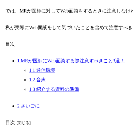
では、MRが医師に対してWeb面談をするときに注意しな
私が実際にWeb面談をして気づいたことを含めて注意すべ
目次
1
MRが医師にWeb面談する際注意すべきこと3選！
1.1
通信環境
1.2
音声
1.3
紹介する資料の準備
2
さいごに
目次