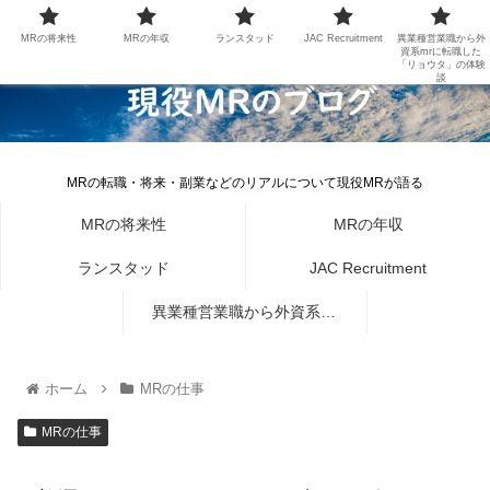
MRの将来性
MRの年収
ランスタッド
JAC Recruitment
異業種営業職から外
資系mrに転職した
「リョウタ」の体験
談
MRの転職・将来・副業などのリアルについて現役MRが語る
MRの将来性
MRの年収
ランスタッド
JAC Recruitment
異業種営業職から外資系mr
に転職した「リョウタ」の体
ホーム
MRの仕事
験談
MRの仕事