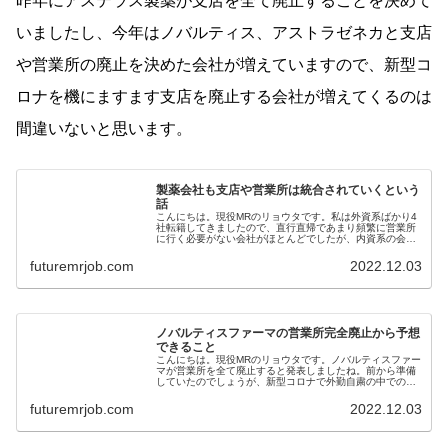
昨年にアステラス製薬が支店を全て廃止することを決めて
いましたし、今年はノバルティス、アストラゼネカと支店
や営業所の廃止を決めた会社が増えていますので、新型コ
ロナを機にますます支店を廃止する会社が増えてくるのは
間違いないと思います。
製薬会社も支店や営業所は統合されていくという
話
こんにちは。現役MRのリョウタです。私は外資系ばかり4
社転籍してきましたので、直行直帰であまり頻繁に営業所
に行く必要がない会社がほとんどでしたが、内資系の会社
なら、MRのみなさんはほ...
futuremrjob.com
2022.12.03
ノバルティスファーマの営業所完全廃止から予想
できること
こんにちは。現役MRのリョウタです。ノバルティスファー
マが営業所を全て廃止すると発表しましたね。前から準備
していたのでしょうが、新型コロナで外勤自粛の中での廃
止はちょうど良い...
futuremrjob.com
2022.12.03