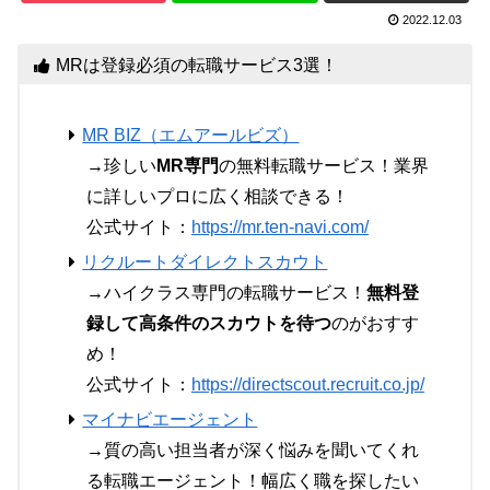
2022.12.03
MRは登録必須の転職サービス3選！
MR BIZ（エムアールビズ）
→珍しい
MR専門
の無料転職サービス！業界
に詳しいプロに広く相談できる！
公式サイト：
https://mr.ten-navi.com/
リクルートダイレクトスカウト
→ハイクラス専門の転職サービス！
無料登
録して高条件のスカウトを待つ
のがおすす
め！
公式サイト：
https://directscout.recruit.co.jp/
マイナビエージェント
→質の高い担当者が深く悩みを聞いてくれ
る転職エージェント！幅広く職を探したい