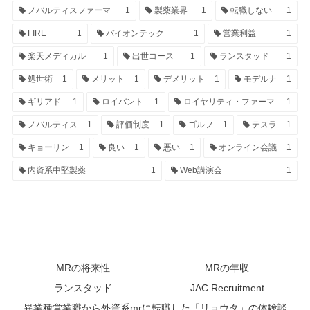
ノバルティスファーマ
1
製薬業界
1
転職しない
1
FIRE
1
バイオンテック
1
営業利益
1
楽天メディカル
1
出世コース
1
ランスタッド
1
処世術
1
メリット
1
デメリット
1
モデルナ
1
ギリアド
1
ロイバント
1
ロイヤリティ・ファーマ
1
ノバルティス
1
評価制度
1
ゴルフ
1
テスラ
1
キョーリン
1
良い
1
悪い
1
オンライン会議
1
内資系中堅製薬
1
Web講演会
1
MRの将来性
MRの年収
ランスタッド
JAC Recruitment
異業種営業職から外資系mrに転職した「リョウタ」の体験談