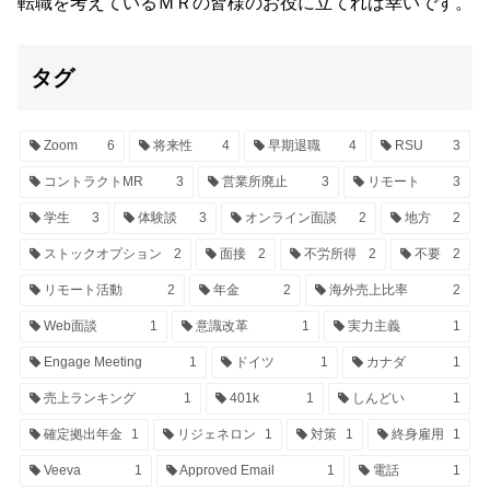
転職を考えているＭＲの皆様のお役に立てれば幸いです。
タグ
Zoom
6
将来性
4
早期退職
4
RSU
3
コントラクトMR
3
営業所廃止
3
リモート
3
学生
3
体験談
3
オンライン面談
2
地方
2
ストックオプション
2
面接
2
不労所得
2
不要
2
リモート活動
2
年金
2
海外売上比率
2
Web面談
1
意識改革
1
実力主義
1
Engage Meeting
1
ドイツ
1
カナダ
1
売上ランキング
1
401k
1
しんどい
1
確定拠出年金
1
リジェネロン
1
対策
1
終身雇用
1
Veeva
1
Approved Email
1
電話
1