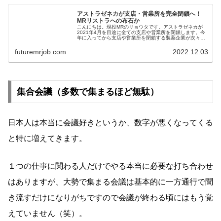
アストラゼネカが支店・営業所を完全閉鎖へ！
MRリストラへの布石か
こんにちは。現役MRのリョウタです。アストラゼネカが
2021年4月を目途に全ての支店や営業所を閉鎖します。今
年に入ってから支店や営業所を閉鎖する製薬企業が次々と
現れていますが...
futuremrjob.com
2022.12.03
集合会議（多数で集まるほど無駄）
日本人は本当に会議好きというか、数字が悪くなってくる
と特に増えてきます。
１つの仕事に関わる人だけでやる本当に必要な打ち合わせ
はありますが、大勢で集まる会議は基本的に一方通行で聞
き流すだけになりがちですので会議が終わる頃にはもう覚
えていません（笑）。