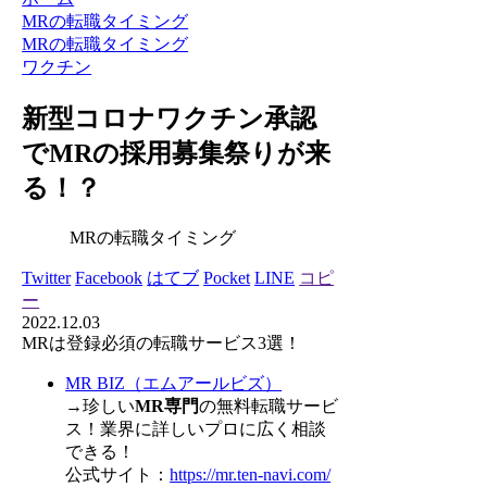
MRの転職タイミング
MRの転職タイミング
ワクチン
新型コロナワクチン承認
でMRの採用募集祭りが来
る！？
MRの転職タイミング
Twitter
Facebook
はてブ
Pocket
LINE
コピ
ー
2022.12.03
MRは登録必須の転職サービス3選！
MR BIZ（エムアールビズ）
→珍しい
MR専門
の無料転職サービ
ス！業界に詳しいプロに広く相談
できる！
公式サイト：
https://mr.ten-navi.com/