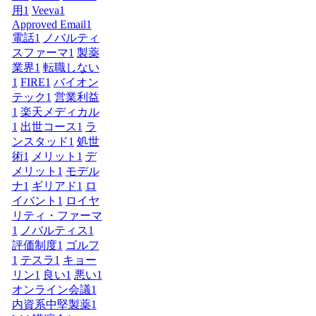
用
1
Veeva
1
Approved Email
1
電話
1
ノバルティ
スファーマ
1
製薬
業界
1
転職しない
1
FIRE
1
バイオン
テック
1
営業利益
1
楽天メディカル
1
出世コース
1
ラ
ンスタッド
1
処世
術
1
メリット
1
デ
メリット
1
モデル
ナ
1
ギリアド
1
ロ
イバント
1
ロイヤ
リティ・ファーマ
1
ノバルティス
1
評価制度
1
ゴルフ
1
テスラ
1
キョー
リン
1
良い
1
悪い
1
オンライン会議
1
内資系中堅製薬
1