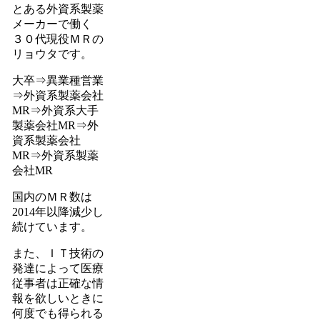
とある外資系製薬
メーカーで働く
３０代現役ＭＲの
リョウタです。
大卒⇒異業種営業
⇒外資系製薬会社
MR⇒外資系大手
製薬会社MR⇒外
資系製薬会社
MR⇒外資系製薬
会社MR
国内のＭＲ数は
2014年以降減少し
続けています。
また、ＩＴ技術の
発達によって医療
従事者は正確な情
報を欲しいときに
何度でも得られる