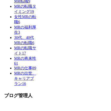
MR転職
9
MRの転職タ
イミング
19
女性MRの転
職
6
MRの福利厚
生
3
30代、40代
MRの転職
6
MRの転職サ
イト
17
MRの将来性
61
MRの仕事
89
MRの出世、
キャリアプ
ラン
16
ブログ管理人