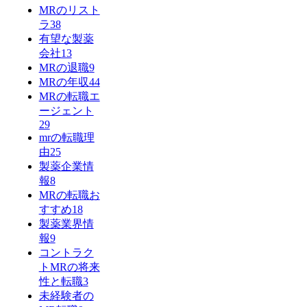
MRのリスト
ラ
38
有望な製薬
会社
13
MRの退職
9
MRの年収
44
MRの転職エ
ージェント
29
mrの転職理
由
25
製薬企業情
報
8
MRの転職お
すすめ
18
製薬業界情
報
9
コントラク
トMRの将来
性と転職
3
未経験者の