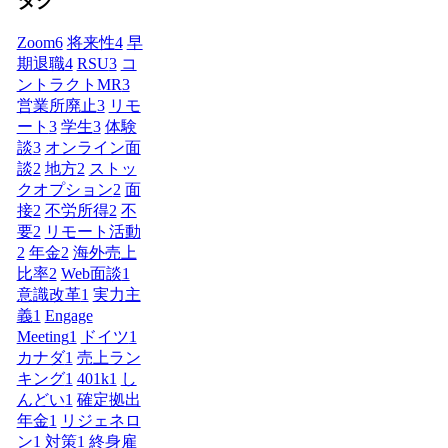
タグ
Zoom
6
将来性
4
早
期退職
4
RSU
3
コ
ントラクトMR
3
営業所廃止
3
リモ
ート
3
学生
3
体験
談
3
オンライン面
談
2
地方
2
ストッ
クオプション
2
面
接
2
不労所得
2
不
要
2
リモート活動
2
年金
2
海外売上
比率
2
Web面談
1
意識改革
1
実力主
義
1
Engage
Meeting
1
ドイツ
1
カナダ
1
売上ラン
キング
1
401k
1
し
んどい
1
確定拠出
年金
1
リジェネロ
ン
1
対策
1
終身雇