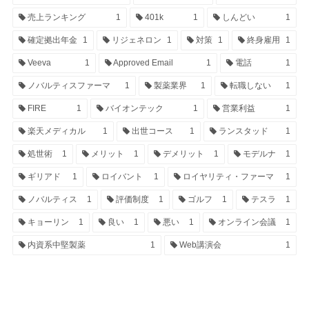
売上ランキング
1
401k
1
しんどい
1
確定拠出年金
1
リジェネロン
1
対策
1
終身雇用
1
Veeva
1
Approved Email
1
電話
1
ノバルティスファーマ
1
製薬業界
1
転職しない
1
FIRE
1
バイオンテック
1
営業利益
1
楽天メディカル
1
出世コース
1
ランスタッド
1
処世術
1
メリット
1
デメリット
1
モデルナ
1
ギリアド
1
ロイバント
1
ロイヤリティ・ファーマ
1
ノバルティス
1
評価制度
1
ゴルフ
1
テスラ
1
キョーリン
1
良い
1
悪い
1
オンライン会議
1
内資系中堅製薬
1
Web講演会
1