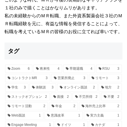
１社のみで描くことはかなりムリがあります。
私の未経験からのＭＲ転職、また外資系製薬会社３社のＭ
Ｒ転職経験を元に、有益な情報を発信することによって、
転職を考えているＭＲの皆様のお役に立てれば幸いです。
タグ
Zoom
6
将来性
4
早期退職
4
RSU
3
コントラクトMR
3
営業所廃止
3
リモート
3
学生
3
体験談
3
オンライン面談
2
地方
2
ストックオプション
2
面接
2
不労所得
2
不要
2
リモート活動
2
年金
2
海外売上比率
2
Web面談
1
意識改革
1
実力主義
1
Engage Meeting
1
ドイツ
1
カナダ
1