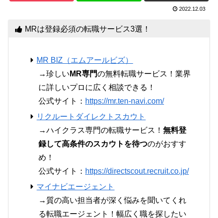
2022.12.03
MRは登録必須の転職サービス3選！
MR BIZ（エムアールビズ）
→珍しい
MR専門
の無料転職サービス！業界
に詳しいプロに広く相談できる！
公式サイト：
https://mr.ten-navi.com/
リクルートダイレクトスカウト
→ハイクラス専門の転職サービス！
無料登
録して高条件のスカウトを待つ
のがおすす
め！
公式サイト：
https://directscout.recruit.co.jp/
マイナビエージェント
→質の高い担当者が深く悩みを聞いてくれ
る転職エージェント！幅広く職を探したい