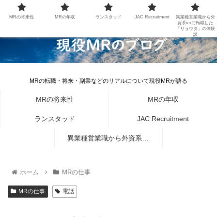
MRの将来性
MRの年収
ランスタッド
JAC Recruitment
異業種営業職から外
資系mrに転職した
「リョウタ」の体験
談
MRの転職・将来・副業などのリアルについて現役MRが語る
MRの将来性
MRの年収
ランスタッド
JAC Recruitment
異業種営業職から外資系mr
に転職した「リョウタ」の体
ホーム
MRの仕事
験談
MRの仕事
電話