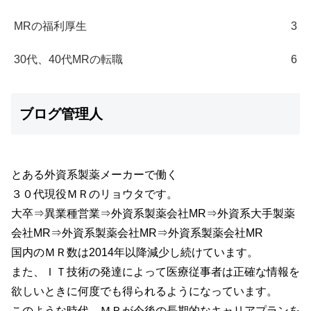
MRの福利厚生
3
30代、40代MRの転職
6
ブログ管理人
とある外資系製薬メーカーで働く
３０代現役ＭＲのリョウタです。
大卒⇒異業種営業⇒外資系製薬会社MR⇒外資系大手製薬
会社MR⇒外資系製薬会社MR⇒外資系製薬会社MR
国内のＭＲ数は2014年以降減少し続けています。
また、ＩＴ技術の発達によって医療従事者は正確な情報を
欲しいときに何度でも得られるようになっています。
このような時代、ＭＲが今後の長期的なキャリアプランを