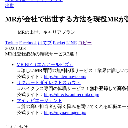
出世
MRが会社で出世する方法を現役MRが
MRの出世、キャリアプラン
Twitter
Facebook
はてブ
Pocket
LINE
コピー
2022.12.03
MRは登録必須の転職サービス3選！
MR BIZ（エムアールビズ）
→珍しい
MR専門
の無料転職サービス！業界に詳しい
公式サイト：
https://mr.ten-navi.com/
リクルートダイレクトスカウト
→ハイクラス専門の転職サービス！
無料登録して高条
公式サイト：
https://directscout.recruit.co.jp/
マイナビエージェント
→質の高い担当者が深く悩みを聞いてくれる転職エー
公式サイト：
https://mynavi-agent.jp/
こんにちは。