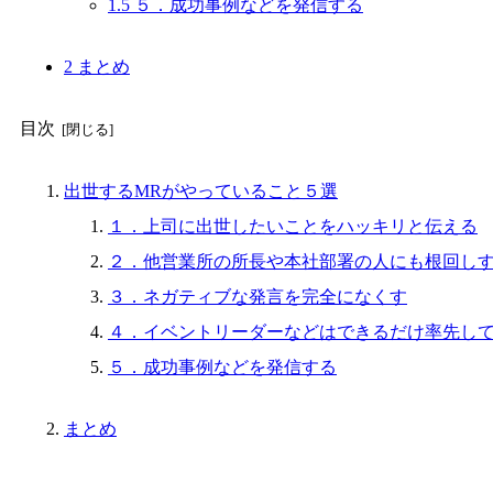
1.5
５．成功事例などを発信する
2
まとめ
目次
出世するMRがやっていること５選
１．上司に出世したいことをハッキリと伝える
２．他営業所の所長や本社部署の人にも根回し
３．ネガティブな発言を完全になくす
４．イベントリーダーなどはできるだけ率先し
５．成功事例などを発信する
まとめ