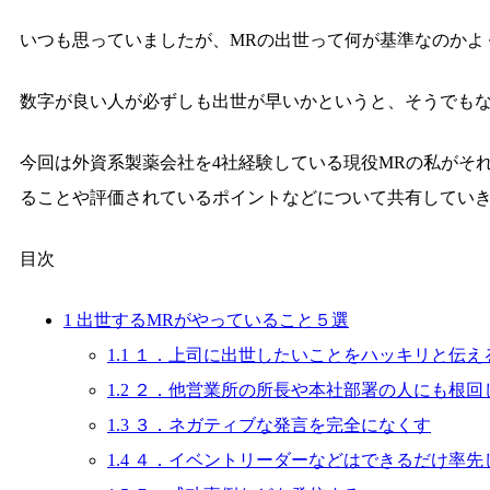
いつも思っていましたが、MRの出世って何が基準なのかよ
数字が良い人が必ずしも出世が早いかというと、そうでも
今回は外資系製薬会社を4社経験している現役MRの私がそ
ることや評価されているポイントなどについて共有してい
目次
1
出世するMRがやっていること５選
1.1
１．上司に出世したいことをハッキリと伝え
1.2
２．他営業所の所長や本社部署の人にも根回
1.3
３．ネガティブな発言を完全になくす
1.4
４．イベントリーダーなどはできるだけ率先