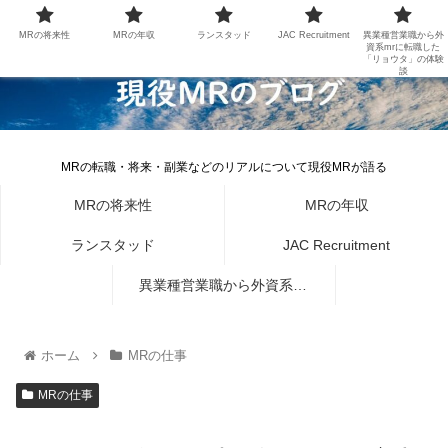
MRの将来性
MRの年収
ランスタッド
JAC Recruitment
異業種営業職から外
資系mrに転職した
「リョウタ」の体験
談
MRの転職・将来・副業などのリアルについて現役MRが語る
MRの将来性
MRの年収
ランスタッド
JAC Recruitment
異業種営業職から外資系mr
に転職した「リョウタ」の体
ホーム
MRの仕事
験談
MRの仕事