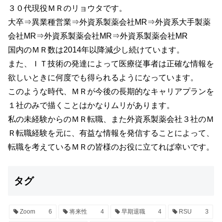
３０代現役ＭＲのリョウタです。
大卒⇒異業種営業⇒外資系製薬会社MR⇒外資系大手製薬
会社MR⇒外資系製薬会社MR⇒外資系製薬会社MR
国内のＭＲ数は2014年以降減少し続けています。
また、ＩＴ技術の発達によって医療従事者は正確な情報を
欲しいときに何度でも得られるようになっています。
このような時代、ＭＲが今後の長期的なキャリアプランを
１社のみで描くことはかなりムリがあります。
私の未経験からのＭＲ転職、また外資系製薬会社３社のＭ
Ｒ転職経験を元に、有益な情報を発信することによって、
転職を考えているＭＲの皆様のお役に立てれば幸いです。
タグ
Zoom
6
将来性
4
早期退職
4
RSU
3