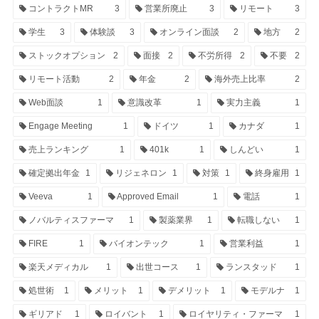
コントラクトMR
3
営業所廃止
3
リモート
3
学生
3
体験談
3
オンライン面談
2
地方
2
ストックオプション
2
面接
2
不労所得
2
不要
2
リモート活動
2
年金
2
海外売上比率
2
Web面談
1
意識改革
1
実力主義
1
Engage Meeting
1
ドイツ
1
カナダ
1
売上ランキング
1
401k
1
しんどい
1
確定拠出年金
1
リジェネロン
1
対策
1
終身雇用
1
Veeva
1
Approved Email
1
電話
1
ノバルティスファーマ
1
製薬業界
1
転職しない
1
FIRE
1
バイオンテック
1
営業利益
1
楽天メディカル
1
出世コース
1
ランスタッド
1
処世術
1
メリット
1
デメリット
1
モデルナ
1
ギリアド
1
ロイバント
1
ロイヤリティ・ファーマ
1