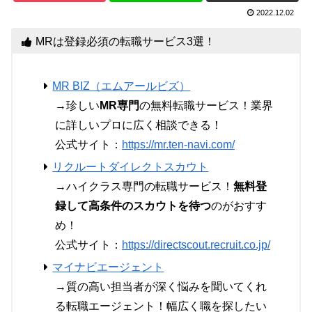
2022.12.02
MRは登録必須の転職サービス3選！
MR BIZ（エムアールビズ）
→珍しい
MR専門
の無料転職サービス！業界
に詳しいプロに広く相談できる！
公式サイト：
https://mr.ten-navi.com/
リクルートダイレクトスカウト
→ハイクラス専門の転職サービス！
無料登
録して高条件のスカウトを待つ
のがおすす
め！
公式サイト：
https://directscout.recruit.co.jp/
マイナビエージェント
→質の高い担当者が深く悩みを聞いてくれ
る転職エージェント！幅広く職を探したい