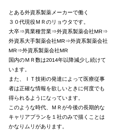
とある外資系製薬メーカーで働く
３０代現役ＭＲのリョウタです。
大卒⇒異業種営業⇒外資系製薬会社MR⇒
外資系大手製薬会社MR⇒外資系製薬会社
MR⇒外資系製薬会社MR
国内のＭＲ数は2014年以降減少し続けて
います。
また、ＩＴ技術の発達によって医療従事
者は正確な情報を欲しいときに何度でも
得られるようになっています。
このような時代、ＭＲが今後の長期的な
キャリアプランを１社のみで描くことは
かなりムリがあります。