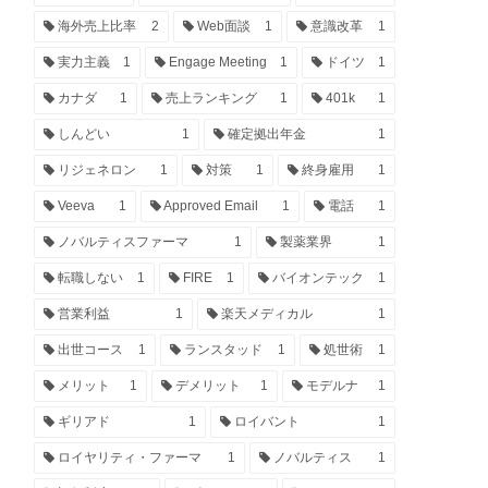
海外売上比率
2
Web面談
1
意識改革
1
実力主義
1
Engage Meeting
1
ドイツ
1
カナダ
1
売上ランキング
1
401k
1
しんどい
1
確定拠出年金
1
リジェネロン
1
対策
1
終身雇用
1
Veeva
1
Approved Email
1
電話
1
ノバルティスファーマ
1
製薬業界
1
転職しない
1
FIRE
1
バイオンテック
1
営業利益
1
楽天メディカル
1
出世コース
1
ランスタッド
1
処世術
1
メリット
1
デメリット
1
モデルナ
1
ギリアド
1
ロイバント
1
ロイヤリティ・ファーマ
1
ノバルティス
1