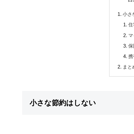
小さ
住
マ
保
携
まと
小さな節約はしない