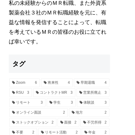
私の未経験からのＭＲ転職、また外資系
製薬会社３社のＭＲ転職経験を元に、有
益な情報を発信することによって、転職
を考えているＭＲの皆様のお役に立てれ
ば幸いです。
タグ
Zoom
6
将来性
4
早期退職
4
RSU
3
コントラクトMR
3
営業所廃止
3
リモート
3
学生
3
体験談
3
オンライン面談
2
地方
2
ストックオプション
2
面接
2
不労所得
2
不要
2
リモート活動
2
年金
2