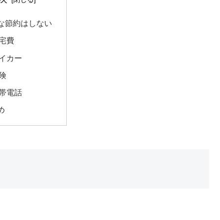
な節約はしない
宅費
イカー
険
帯電話
め