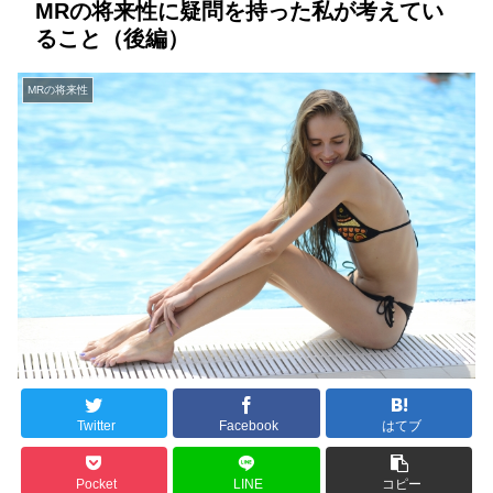
MRの将来性に疑問を持った私が考えてい
ること（後編）
MRの将来性
Twitter
Facebook
はてブ
Pocket
LINE
コピー