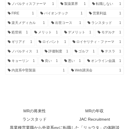
ノバルティスファーマ
1
製薬業界
1
転職しない
1
FIRE
1
バイオンテック
1
営業利益
1
楽天メディカル
1
出世コース
1
ランスタッド
1
処世術
1
メリット
1
デメリット
1
モデルナ
1
ギリアド
1
ロイバント
1
ロイヤリティ・ファーマ
1
ノバルティス
1
評価制度
1
ゴルフ
1
テスラ
1
キョーリン
1
良い
1
悪い
1
オンライン会議
1
内資系中堅製薬
1
Web講演会
1
MRの将来性
MRの年収
ランスタッド
JAC Recruitment
異業種営業職から外資系mrに転職した「リョウタ」の体験談