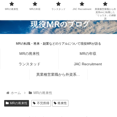
MRの将来性
MRの年収
ランスタッド
JAC Recruitment
異業種営業職から外
資系mrに転職した
「リョウタ」の体験
談
MRの転職・将来・副業などのリアルについて現役MRが語る
MRの将来性
MRの年収
ランスタッド
JAC Recruitment
異業種営業職から外資系mr
に転職した「リョウタ」の体
ホーム
MRの将来性
験談
MRの将来性
不労所得
将来性