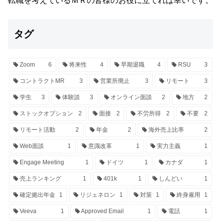
転職を考えているＭＲの皆様のお役に立てれば幸いです。
タグ
Zoom
6
将来性
4
早期退職
4
RSU
3
コントラクトMR
3
営業所廃止
3
リモート
3
学生
3
体験談
3
オンライン面談
2
地方
2
ストックオプション
2
面接
2
不労所得
2
不要
2
リモート活動
2
年金
2
海外売上比率
2
Web面談
1
意識改革
1
実力主義
1
Engage Meeting
1
ドイツ
1
カナダ
1
売上ランキング
1
401k
1
しんどい
1
確定拠出年金
1
リジェネロン
1
対策
1
終身雇用
1
Veeva
1
Approved Email
1
電話
1