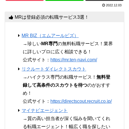
2022.12.03
MRは登録必須の転職サービス3選！
MR BIZ（エムアールビズ）
→珍しい
MR専門
の無料転職サービス！業界
に詳しいプロに広く相談できる！
公式サイト：
https://mr.ten-navi.com/
リクルートダイレクトスカウト
→ハイクラス専門の転職サービス！
無料登
録して高条件のスカウトを待つ
のがおすす
め！
公式サイト：
https://directscout.recruit.co.jp/
マイナビエージェント
→質の高い担当者が深く悩みを聞いてくれ
る転職エージェント！幅広く職を探したい