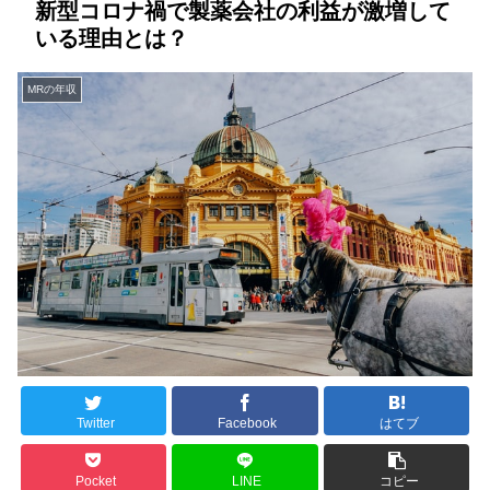
新型コロナ禍で製薬会社の利益が激増して
いる理由とは？
MRの年収
Twitter
Facebook
はてブ
Pocket
LINE
コピー