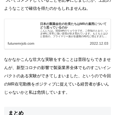
ついてコメントしていることを記事にしましたが、上記の
ようなことで確信を得たのかもしれませんね。
日本の製薬会社の社長たちはMRの雇用について
どう思っているのか
こんにちは。現役MRのリョウタです。ご存知のとおり、い
まMRに非常に強い逆境が吹き荒れています。もともとはひ
と昔前の、プライマリー薬が全盛期の時代に増えすぎたMR
を適正な人数...
futuremrjob.com
2022.12.03
なかなかこんな壮大な実験をすることは普段ならできませ
んが、新型コロナの影響で製薬業界全体でものすごいイン
パクトのある実験ができてしまいました、というので今回
のMR在宅勤務をポジティブに捉えている経営者が多いん
じゃないかと私は危惧しています。
まとめ