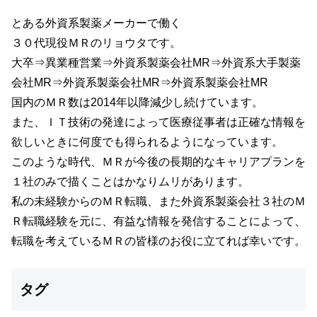
とある外資系製薬メーカーで働く
３０代現役ＭＲのリョウタです。
大卒⇒異業種営業⇒外資系製薬会社MR⇒外資系大手製薬
会社MR⇒外資系製薬会社MR⇒外資系製薬会社MR
国内のＭＲ数は2014年以降減少し続けています。
また、ＩＴ技術の発達によって医療従事者は正確な情報を
欲しいときに何度でも得られるようになっています。
このような時代、ＭＲが今後の長期的なキャリアプランを
１社のみで描くことはかなりムリがあります。
私の未経験からのＭＲ転職、また外資系製薬会社３社のＭ
Ｒ転職経験を元に、有益な情報を発信することによって、
転職を考えているＭＲの皆様のお役に立てれば幸いです。
タグ