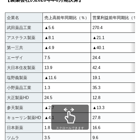
企業名
売上高前年同期比（％）
営業利益前年同期比（％
武田薬品工業
▲5.6
270.4
アステラス製薬
▲8.1
▲21.1
第一三共
▲4.9
▲40.1
エーザイ
7.5
24.4
大日本住友製薬
13.9
42.4
塩野義製薬
▲11.6
19.1
小野薬品工業
1.3
35.3
大正製薬HD
24.5
12.8
参天製薬
▲2.7
▲13.3
キョーリン製薬HD
▲4.1
27.8
日本新薬
1.8
16.6
スクロールできます
ツムラ
3.5
9.6