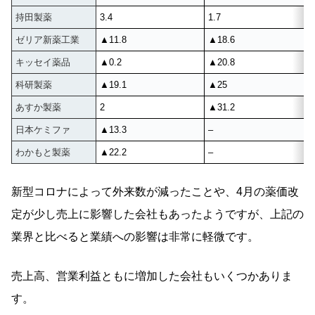
持田製薬
3.4
1.7
ゼリア新薬工業
▲11.8
▲18.6
キッセイ薬品
▲0.2
▲20.8
科研製薬
▲19.1
▲25
あすか製薬
2
▲31.2
日本ケミファ
▲13.3
–
わかもと製薬
▲22.2
–
新型コロナによって外来数が減ったことや、4月の薬価改
定が少し売上に影響した会社もあったようですが、上記の
業界と比べると業績への影響は非常に軽微です。
売上高、営業利益ともに増加した会社もいくつかありま
す。