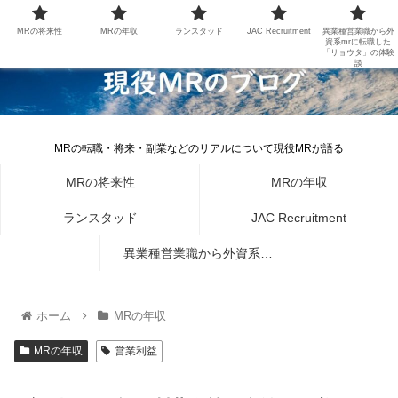
MRの将来性
MRの年収
ランスタッド
JAC Recruitment
異業種営業職から外
資系mrに転職した
「リョウタ」の体験
談
MRの転職・将来・副業などのリアルについて現役MRが語る
MRの将来性
MRの年収
ランスタッド
JAC Recruitment
異業種営業職から外資系mr
に転職した「リョウタ」の体
ホーム
MRの年収
験談
MRの年収
営業利益