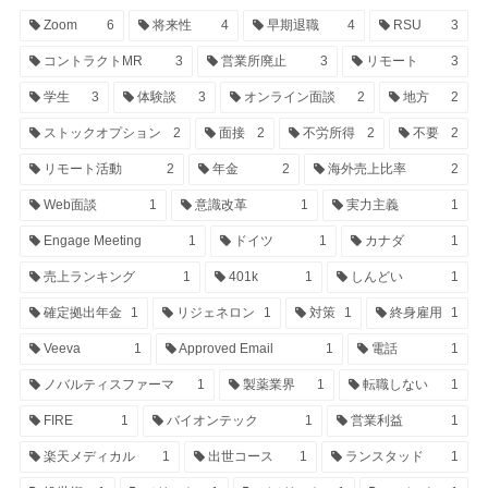
Zoom
6
将来性
4
早期退職
4
RSU
3
コントラクトMR
3
営業所廃止
3
リモート
3
学生
3
体験談
3
オンライン面談
2
地方
2
ストックオプション
2
面接
2
不労所得
2
不要
2
リモート活動
2
年金
2
海外売上比率
2
Web面談
1
意識改革
1
実力主義
1
Engage Meeting
1
ドイツ
1
カナダ
1
売上ランキング
1
401k
1
しんどい
1
確定拠出年金
1
リジェネロン
1
対策
1
終身雇用
1
Veeva
1
Approved Email
1
電話
1
ノバルティスファーマ
1
製薬業界
1
転職しない
1
FIRE
1
バイオンテック
1
営業利益
1
楽天メディカル
1
出世コース
1
ランスタッド
1