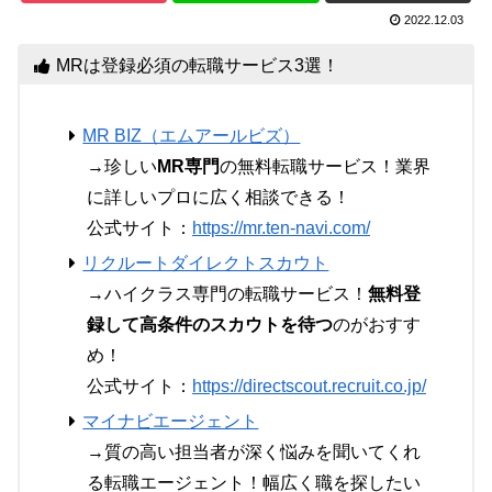
2022.12.03
MRは登録必須の転職サービス3選！
MR BIZ（エムアールビズ）
→珍しい
MR専門
の無料転職サービス！業界
に詳しいプロに広く相談できる！
公式サイト：
https://mr.ten-navi.com/
リクルートダイレクトスカウト
→ハイクラス専門の転職サービス！
無料登
録して高条件のスカウトを待つ
のがおすす
め！
公式サイト：
https://directscout.recruit.co.jp/
マイナビエージェント
→質の高い担当者が深く悩みを聞いてくれ
る転職エージェント！幅広く職を探したい