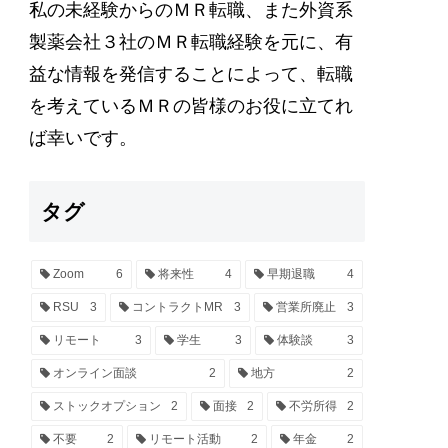
私の未経験からのＭＲ転職、また外資系
製薬会社３社のＭＲ転職経験を元に、有
益な情報を発信することによって、転職
を考えているＭＲの皆様のお役に立てれ
ば幸いです。
タグ
Zoom
6
将来性
4
早期退職
4
RSU
3
コントラクトMR
3
営業所廃止
3
リモート
3
学生
3
体験談
3
オンライン面談
2
地方
2
ストックオプション
2
面接
2
不労所得
2
不要
2
リモート活動
2
年金
2