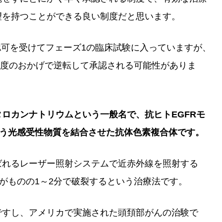
望を持つことができる良い制度だと思います。
DAの認可を受けてフェーズ1の臨床試験に入っていますが、
の制度のおかげで逆転して承認される可能性がありま
 サロタロカンナトリウムという一般名で、抗ヒトEGFRモ
という光感受性物質を結合させた抗体色素複合体です。
ばれるレーザー照射システムで近赤外線を照射する
けがものの1～2分で破裂するという治療法です。
ですし、アメリカで実施された頭頚部がんの治験で