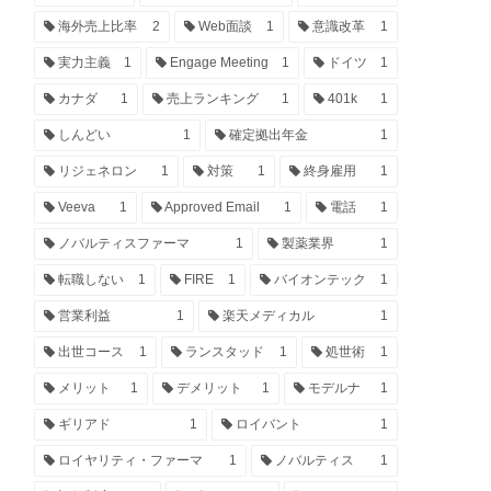
海外売上比率
2
Web面談
1
意識改革
1
実力主義
1
Engage Meeting
1
ドイツ
1
カナダ
1
売上ランキング
1
401k
1
しんどい
1
確定拠出年金
1
リジェネロン
1
対策
1
終身雇用
1
Veeva
1
Approved Email
1
電話
1
ノバルティスファーマ
1
製薬業界
1
転職しない
1
FIRE
1
バイオンテック
1
営業利益
1
楽天メディカル
1
出世コース
1
ランスタッド
1
処世術
1
メリット
1
デメリット
1
モデルナ
1
ギリアド
1
ロイバント
1
ロイヤリティ・ファーマ
1
ノバルティス
1