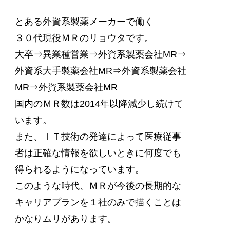
とある外資系製薬メーカーで働く
３０代現役ＭＲのリョウタです。
大卒⇒異業種営業⇒外資系製薬会社MR⇒
外資系大手製薬会社MR⇒外資系製薬会社
MR⇒外資系製薬会社MR
国内のＭＲ数は2014年以降減少し続けて
います。
また、ＩＴ技術の発達によって医療従事
者は正確な情報を欲しいときに何度でも
得られるようになっています。
このような時代、ＭＲが今後の長期的な
キャリアプランを１社のみで描くことは
かなりムリがあります。