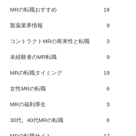
MRの転職おすすめ
18
製薬業界情報
9
コントラクトMRの将来性と転職
3
未経験者のMR転職
9
MRの転職タイミング
19
女性MRの転職
6
MRの福利厚生
3
30代、40代MRの転職
6
MRの転職サイト
17