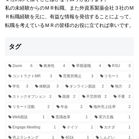
私の未経験からのＭＲ転職、また外資系製薬会社３社のＭ
Ｒ転職経験を元に、有益な情報を発信することによって、
転職を考えているＭＲの皆様のお役に立てれば幸いです。
タグ
Zoom
6
将来性
4
早期退職
4
RSU
3
コントラクトMR
3
営業所廃止
3
リモート
3
学生
3
体験談
3
オンライン面談
2
地方
2
ストックオプション
2
面接
2
不労所得
2
不要
2
リモート活動
2
年金
2
海外売上比率
2
Web面談
1
意識改革
1
実力主義
1
Engage Meeting
1
ドイツ
1
カナダ
1
売上ランキング
1
401k
1
しんどい
1