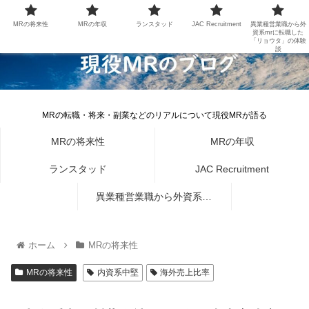
MRの将来性
MRの年収
ランスタッド
JAC Recruitment
異業種営業職から外
資系mrに転職した
「リョウタ」の体験
談
MRの転職・将来・副業などのリアルについて現役MRが語る
MRの将来性
MRの年収
ランスタッド
JAC Recruitment
異業種営業職から外資系mr
に転職した「リョウタ」の体
ホーム
MRの将来性
験談
MRの将来性
内資系中堅
海外売上比率