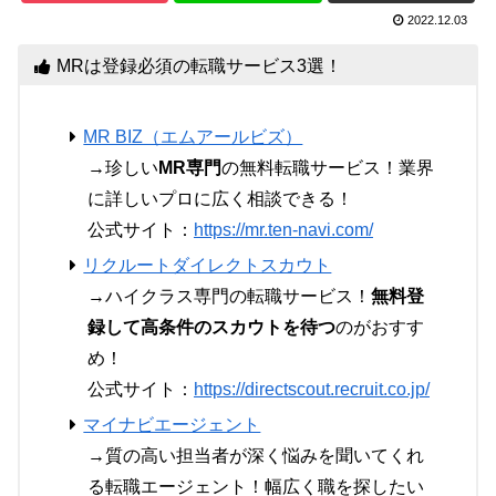
2022.12.03
MRは登録必須の転職サービス3選！
MR BIZ（エムアールビズ）
→珍しい
MR専門
の無料転職サービス！業界
に詳しいプロに広く相談できる！
公式サイト：
https://mr.ten-navi.com/
リクルートダイレクトスカウト
→ハイクラス専門の転職サービス！
無料登
録して高条件のスカウトを待つ
のがおすす
め！
公式サイト：
https://directscout.recruit.co.jp/
マイナビエージェント
→質の高い担当者が深く悩みを聞いてくれ
る転職エージェント！幅広く職を探したい