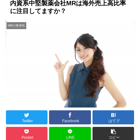
内資系中堅製薬会社MRは海外売上高比率
に注目してますか？
MRの将来性
Twitter
Facebook
はてブ
Pocket
LINE
コピー