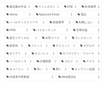
確定拠出年金
1
リジェネロン
1
対策
1
終身雇用
1
Veeva
1
Approved Email
1
電話
1
ノバルティスファーマ
1
製薬業界
1
転職しない
1
FIRE
1
バイオンテック
1
営業利益
1
楽天メディカル
1
出世コース
1
ランスタッド
1
処世術
1
メリット
1
デメリット
1
モデルナ
1
ギリアド
1
ロイバント
1
ロイヤリティ・ファーマ
1
ノバルティス
1
評価制度
1
ゴルフ
1
テスラ
1
キョーリン
1
良い
1
悪い
1
オンライン会議
1
内資系中堅製薬
1
Web講演会
1