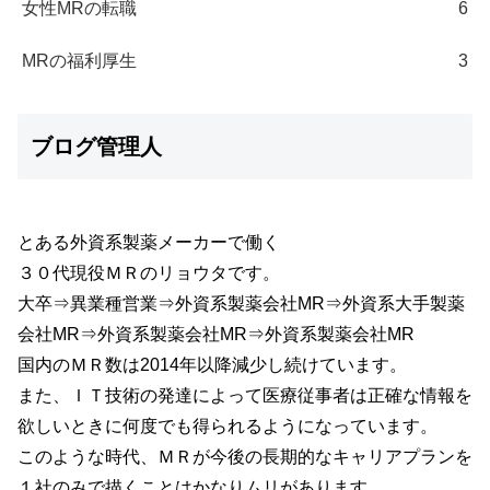
女性MRの転職
6
MRの福利厚生
3
ブログ管理人
とある外資系製薬メーカーで働く
３０代現役ＭＲのリョウタです。
大卒⇒異業種営業⇒外資系製薬会社MR⇒外資系大手製薬
会社MR⇒外資系製薬会社MR⇒外資系製薬会社MR
国内のＭＲ数は2014年以降減少し続けています。
また、ＩＴ技術の発達によって医療従事者は正確な情報を
欲しいときに何度でも得られるようになっています。
このような時代、ＭＲが今後の長期的なキャリアプランを
１社のみで描くことはかなりムリがあります。