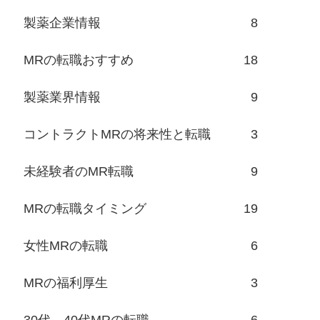
製薬企業情報
8
MRの転職おすすめ
18
製薬業界情報
9
コントラクトMRの将来性と転職
3
未経験者のMR転職
9
MRの転職タイミング
19
女性MRの転職
6
MRの福利厚生
3
30代、40代MRの転職
6