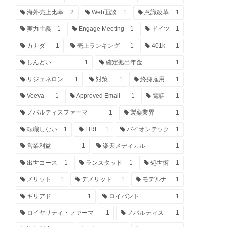
海外売上比率
2
Web面談
1
意識改革
1
実力主義
1
Engage Meeting
1
ドイツ
1
カナダ
1
売上ランキング
1
401k
1
しんどい
1
確定拠出年金
1
リジェネロン
1
対策
1
終身雇用
1
Veeva
1
Approved Email
1
電話
1
ノバルティスファーマ
1
製薬業界
1
転職しない
1
FIRE
1
バイオンテック
1
営業利益
1
楽天メディカル
1
出世コース
1
ランスタッド
1
処世術
1
メリット
1
デメリット
1
モデルナ
1
ギリアド
1
ロイバント
1
ロイヤリティ・ファーマ
1
ノバルティス
1