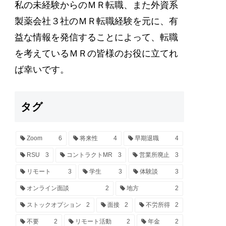
私の未経験からのＭＲ転職、また外資系
製薬会社３社のＭＲ転職経験を元に、有
益な情報を発信することによって、転職
を考えているＭＲの皆様のお役に立てれ
ば幸いです。
タグ
Zoom
6
将来性
4
早期退職
4
RSU
3
コントラクトMR
3
営業所廃止
3
リモート
3
学生
3
体験談
3
オンライン面談
2
地方
2
ストックオプション
2
面接
2
不労所得
2
不要
2
リモート活動
2
年金
2