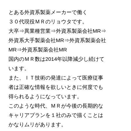
とある外資系製薬メーカーで働く
３０代現役ＭＲのリョウタです。
大卒⇒異業種営業⇒外資系製薬会社MR⇒
外資系大手製薬会社MR⇒外資系製薬会社
MR⇒外資系製薬会社MR
国内のＭＲ数は2014年以降減少し続けて
います。
また、ＩＴ技術の発達によって医療従事
者は正確な情報を欲しいときに何度でも
得られるようになっています。
このような時代、ＭＲが今後の長期的な
キャリアプランを１社のみで描くことは
かなりムリがあります。