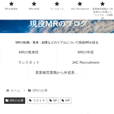
MRの将来性
MRの年収
ランスタッド
JAC Recruitment
異業種営業職から外
資系mrに転職した
「リョウタ」の体験
談
MRの転職・将来・副業などのリアルについて現役MRが語る
MRの将来性
MRの年収
ランスタッド
JAC Recruitment
異業種営業職から外資系mr
に転職した「リョウタ」の体
ホーム
MRの仕事
験談
MRの仕事
リストラ
GP
HP