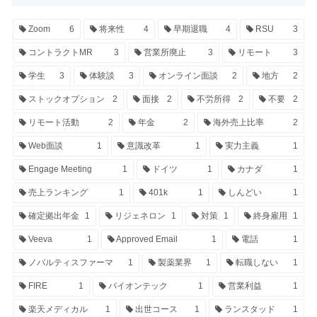
Zoom
6
将来性
4
早期退職
4
RSU
3
コントラクトMR
3
営業所廃止
3
リモート
3
学生
3
体験談
3
オンライン面談
2
地方
2
ストックオプション
2
面接
2
不労所得
2
不要
2
リモート活動
2
年金
2
海外売上比率
2
Web面談
1
意識改革
1
実力主義
1
Engage Meeting
1
ドイツ
1
カナダ
1
売上ランキング
1
401k
1
しんどい
1
確定拠出年金
1
リジェネロン
1
対策
1
終身雇用
1
Veeva
1
Approved Email
1
電話
1
ノバルティスファーマ
1
製薬業界
1
転職しない
1
FIRE
1
バイオンテック
1
営業利益
1
楽天メディカル
1
出世コース
1
ランスタッド
1