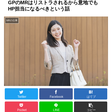
GPのMRはリストラされるから意地でも
HP担当になるべきという話
MRの仕事
Twitter
Facebook
はてブ
Pocket
LINE
コピー