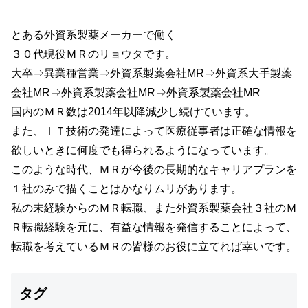
とある外資系製薬メーカーで働く
３０代現役ＭＲのリョウタです。
大卒⇒異業種営業⇒外資系製薬会社MR⇒外資系大手製薬
会社MR⇒外資系製薬会社MR⇒外資系製薬会社MR
国内のＭＲ数は2014年以降減少し続けています。
また、ＩＴ技術の発達によって医療従事者は正確な情報を
欲しいときに何度でも得られるようになっています。
このような時代、ＭＲが今後の長期的なキャリアプランを
１社のみで描くことはかなりムリがあります。
私の未経験からのＭＲ転職、また外資系製薬会社３社のＭ
Ｒ転職経験を元に、有益な情報を発信することによって、
転職を考えているＭＲの皆様のお役に立てれば幸いです。
タグ