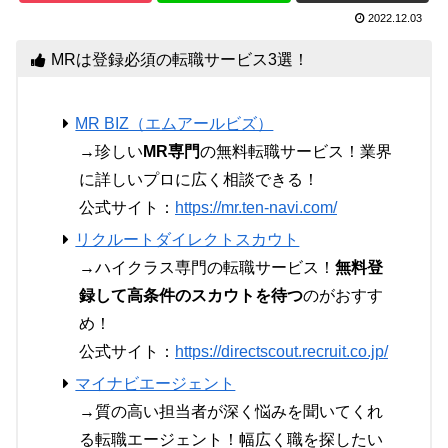
2022.12.03
MRは登録必須の転職サービス3選！
MR BIZ（エムアールビズ）
→珍しい
MR専門
の無料転職サービス！業界
に詳しいプロに広く相談できる！
公式サイト：
https://mr.ten-navi.com/
リクルートダイレクトスカウト
→ハイクラス専門の転職サービス！
無料登
録して高条件のスカウトを待つ
のがおすす
め！
公式サイト：
https://directscout.recruit.co.jp/
マイナビエージェント
→質の高い担当者が深く悩みを聞いてくれ
る転職エージェント！幅広く職を探したい