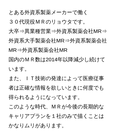
とある外資系製薬メーカーで働く
３０代現役ＭＲのリョウタです。
大卒⇒異業種営業⇒外資系製薬会社MR⇒
外資系大手製薬会社MR⇒外資系製薬会社
MR⇒外資系製薬会社MR
国内のＭＲ数は2014年以降減少し続けて
います。
また、ＩＴ技術の発達によって医療従事
者は正確な情報を欲しいときに何度でも
得られるようになっています。
このような時代、ＭＲが今後の長期的な
キャリアプランを１社のみで描くことは
かなりムリがあります。