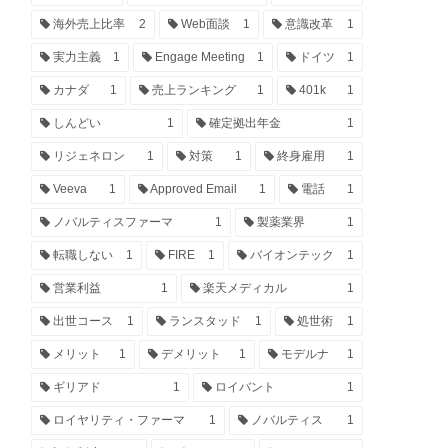
海外売上比率
2
Web面談
1
意識改革
1
実力主義
1
Engage Meeting
1
ドイツ
1
カナダ
1
売上ランキング
1
401k
1
しんどい
1
確定拠出年金
1
リジェネロン
1
対策
1
終身雇用
1
Veeva
1
Approved Email
1
電話
1
ノバルティスファーマ
1
製薬業界
1
転職しない
1
FIRE
1
バイオンテック
1
営業利益
1
楽天メディカル
1
出世コース
1
ランスタッド
1
処世術
1
メリット
1
デメリット
1
モデルナ
1
ギリアド
1
ロイバント
1
ロイヤリティ・ファーマ
1
ノバルティス
1