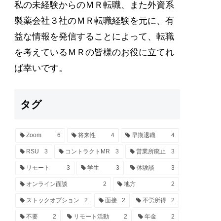
私の未経験からのＭＲ転職、また外資系
製薬会社３社のＭＲ転職経験を元に、有
益な情報を発信することによって、転職
を考えているＭＲの皆様のお役に立てれ
ば幸いです。
タグ
Zoom
6
将来性
4
早期退職
4
RSU
3
コントラクトMR
3
営業所廃止
3
リモート
3
学生
3
体験談
3
オンライン面談
2
地方
2
ストックオプション
2
面接
2
不労所得
2
不要
2
リモート活動
2
年金
2