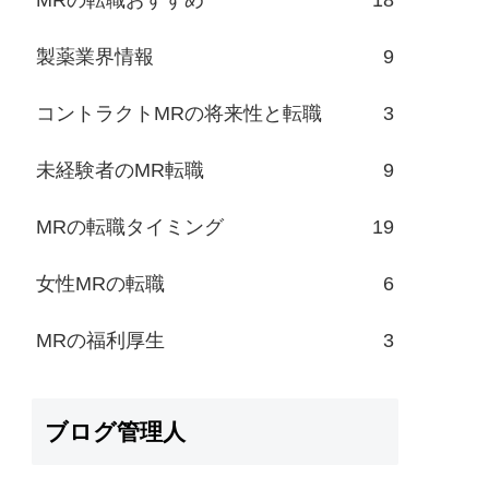
製薬業界情報
9
コントラクトMRの将来性と転職
3
未経験者のMR転職
9
MRの転職タイミング
19
女性MRの転職
6
MRの福利厚生
3
ブログ管理人