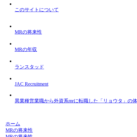
このサイトについて
MRの将来性
MRの年収
ランスタッド
JAC Recruitment
異業種営業職から外資系mrに転職した「リョウタ」の
ホーム
MRの将来性
MRの将来性