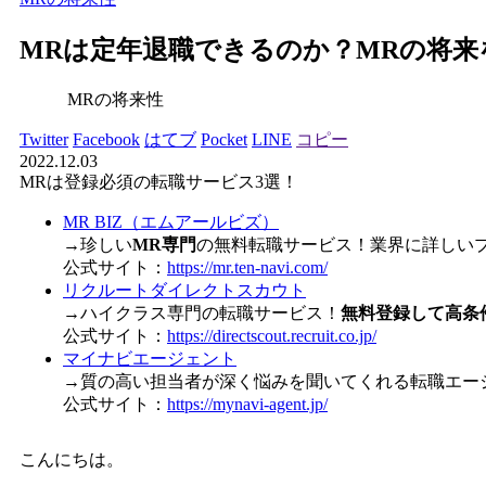
MRは定年退職できるのか？MRの将来
MRの将来性
Twitter
Facebook
はてブ
Pocket
LINE
コピー
2022.12.03
MRは登録必須の転職サービス3選！
MR BIZ（エムアールビズ）
→珍しい
MR専門
の無料転職サービス！業界に詳しい
公式サイト：
https://mr.ten-navi.com/
リクルートダイレクトスカウト
→ハイクラス専門の転職サービス！
無料登録して高条
公式サイト：
https://directscout.recruit.co.jp/
マイナビエージェント
→質の高い担当者が深く悩みを聞いてくれる転職エー
公式サイト：
https://mynavi-agent.jp/
こんにちは。