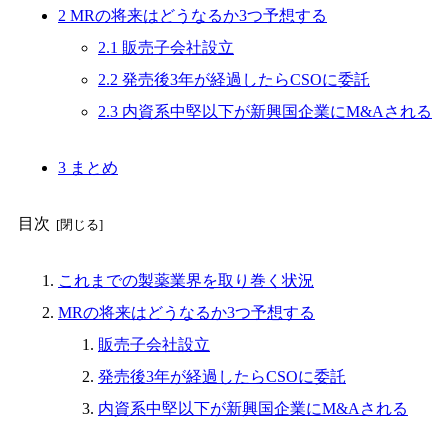
2
MRの将来はどうなるか3つ予想する
2.1
販売子会社設立
2.2
発売後3年が経過したらCSOに委託
2.3
内資系中堅以下が新興国企業にM&Aされる
3
まとめ
目次
これまでの製薬業界を取り巻く状況
MRの将来はどうなるか3つ予想する
販売子会社設立
発売後3年が経過したらCSOに委託
内資系中堅以下が新興国企業にM&Aされる