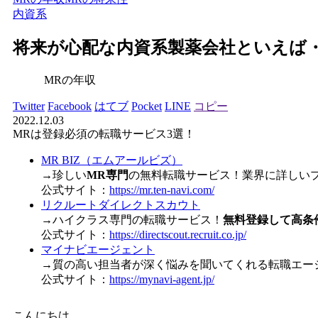
内資系
将来が心配な内資系製薬会社といえば
MRの年収
Twitter
Facebook
はてブ
Pocket
LINE
コピー
2022.12.03
MRは登録必須の転職サービス3選！
MR BIZ（エムアールビズ）
→珍しい
MR専門
の無料転職サービス！業界に詳しい
公式サイト：
https://mr.ten-navi.com/
リクルートダイレクトスカウト
→ハイクラス専門の転職サービス！
無料登録して高条
公式サイト：
https://directscout.recruit.co.jp/
マイナビエージェント
→質の高い担当者が深く悩みを聞いてくれる転職エー
公式サイト：
https://mynavi-agent.jp/
こんにちは。