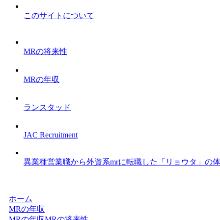
このサイトについて
MRの将来性
MRの年収
ランスタッド
JAC Recruitment
異業種営業職から外資系mrに転職した「リョウタ」の
ホーム
MRの年収
MRの年収
MRの将来性