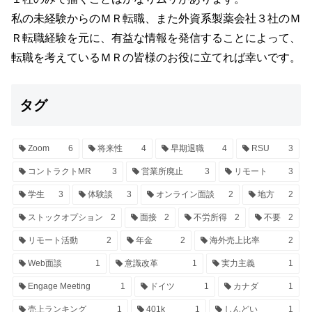
私の未経験からのＭＲ転職、また外資系製薬会社３社のＭ
Ｒ転職経験を元に、有益な情報を発信することによって、
転職を考えているＭＲの皆様のお役に立てれば幸いです。
タグ
Zoom
6
将来性
4
早期退職
4
RSU
3
コントラクトMR
3
営業所廃止
3
リモート
3
学生
3
体験談
3
オンライン面談
2
地方
2
ストックオプション
2
面接
2
不労所得
2
不要
2
リモート活動
2
年金
2
海外売上比率
2
Web面談
1
意識改革
1
実力主義
1
Engage Meeting
1
ドイツ
1
カナダ
1
売上ランキング
1
401k
1
しんどい
1