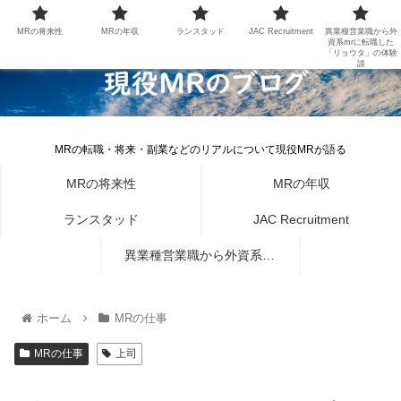
MRの将来性
MRの年収
ランスタッド
JAC Recruitment
異業種営業職から外
資系mrに転職した
「リョウタ」の体験
談
MRの転職・将来・副業などのリアルについて現役MRが語る
MRの将来性
MRの年収
ランスタッド
JAC Recruitment
異業種営業職から外資系mr
に転職した「リョウタ」の体
ホーム
MRの仕事
験談
MRの仕事
上司