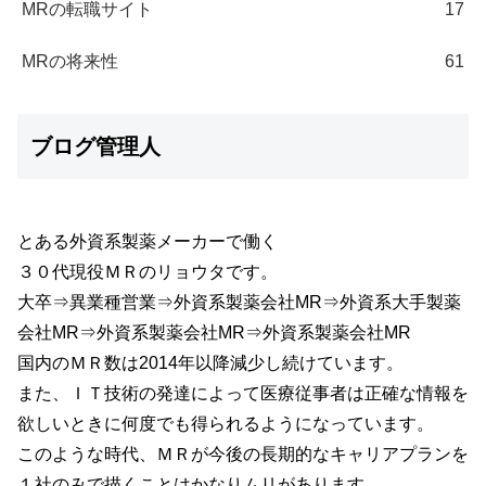
MRの転職サイト
17
MRの将来性
61
ブログ管理人
とある外資系製薬メーカーで働く
３０代現役ＭＲのリョウタです。
大卒⇒異業種営業⇒外資系製薬会社MR⇒外資系大手製薬
会社MR⇒外資系製薬会社MR⇒外資系製薬会社MR
国内のＭＲ数は2014年以降減少し続けています。
また、ＩＴ技術の発達によって医療従事者は正確な情報を
欲しいときに何度でも得られるようになっています。
このような時代、ＭＲが今後の長期的なキャリアプランを
１社のみで描くことはかなりムリがあります。