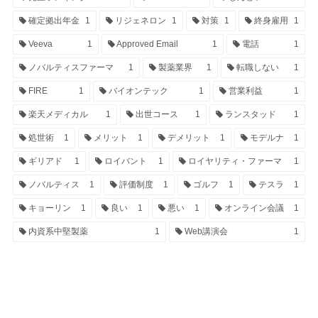
確定拠出年金
1
リジェネロン
1
対策
1
終身雇用
1
Veeva
1
Approved Email
1
電話
1
ノバルティスファーマ
1
製薬業界
1
転職しない
1
FIRE
1
バイオンテック
1
営業利益
1
楽天メディカル
1
出世コース
1
ランスタッド
1
処世術
1
メリット
1
デメリット
1
モデルナ
1
ギリアド
1
ロイバント
1
ロイヤリティ・ファーマ
1
ノバルティス
1
評価制度
1
ゴルフ
1
テスラ
1
キョーリン
1
良い
1
悪い
1
オンライン会議
1
内資系中堅製薬
1
Web講演会
1