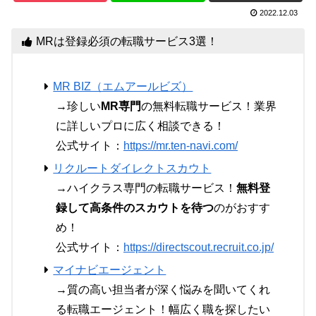
2022.12.03
MRは登録必須の転職サービス3選！
MR BIZ（エムアールビズ）
→珍しい
MR専門
の無料転職サービス！業界
に詳しいプロに広く相談できる！
公式サイト：
https://mr.ten-navi.com/
リクルートダイレクトスカウト
→ハイクラス専門の転職サービス！
無料登
録して高条件のスカウトを待つ
のがおすす
め！
公式サイト：
https://directscout.recruit.co.jp/
マイナビエージェント
→質の高い担当者が深く悩みを聞いてくれ
る転職エージェント！幅広く職を探したい