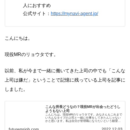
人におすすめ
公式サイト：
https://mynavi-agent.jp/
こんにちは。
現役MRのリョウタです。
以前、私が今まで一緒に働いてきた上司の中でも「こんな
上司は嫌だ」ということで記憶に残っている上司を記事に
しました。
こんな所長どうなの？現役MRが出会ったどうし
ようもない上司
こんにちは。現役MRのリョウタです。みなさんもこれまで
いろんなタイプの上司と一緒に仕事をしてきたんじゃない
かと思います。私は自分が管理職になりたいという願望は
ほぼゼロで、サラ...
futuremrjob.com
2022.12.03