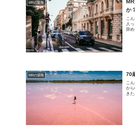
M
MRの退職
か
こんにちは。 現役MR
人って周りに
辞め
7
MRの退職
こんにちは。 現役MR
から