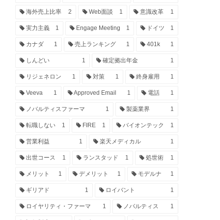
海外売上比率
2
Web面談
1
意識改革
1
実力主義
1
Engage Meeting
1
ドイツ
1
カナダ
1
売上ランキング
1
401k
1
しんどい
1
確定拠出年金
1
リジェネロン
1
対策
1
終身雇用
1
Veeva
1
Approved Email
1
電話
1
ノバルティスファーマ
1
製薬業界
1
転職しない
1
FIRE
1
バイオンテック
1
営業利益
1
楽天メディカル
1
出世コース
1
ランスタッド
1
処世術
1
メリット
1
デメリット
1
モデルナ
1
ギリアド
1
ロイバント
1
ロイヤリティ・ファーマ
1
ノバルティス
1