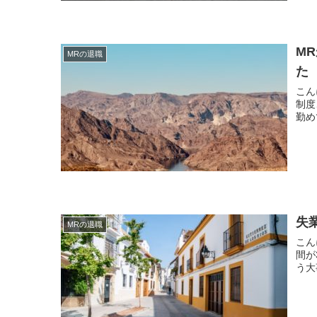
M
MRの退職
た
こんにちは。 現役MR
制度
失
MRの退職
こんにちは。 現役MR
間が3
う大