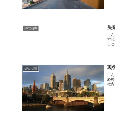
失
MRの退職
こんにちは。 現役MR
すね。 新型コロナでいろんな業界が大きな
現
MRの退職
こんにちは。 現役MR
経験
社内