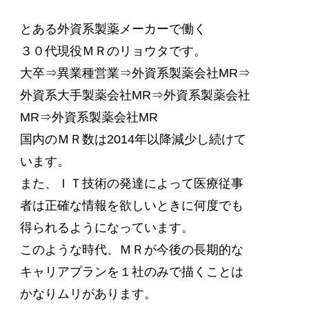
とある外資系製薬メーカーで働く
３０代現役ＭＲのリョウタです。
大卒⇒異業種営業⇒外資系製薬会社MR⇒
外資系大手製薬会社MR⇒外資系製薬会社
MR⇒外資系製薬会社MR
国内のＭＲ数は2014年以降減少し続けて
います。
また、ＩＴ技術の発達によって医療従事
者は正確な情報を欲しいときに何度でも
得られるようになっています。
このような時代、ＭＲが今後の長期的な
キャリアプランを１社のみで描くことは
かなりムリがあります。