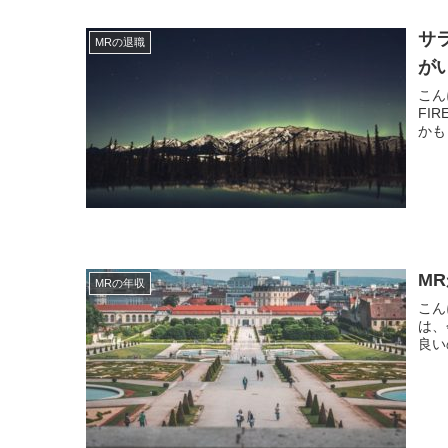
サ
MRの退職
が
こんにちは。 現役M
FI
M
MRの年収
こんにちは。 現役MR
は、
良い