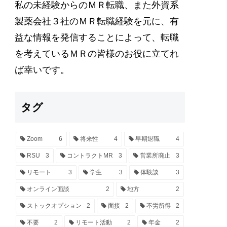
私の未経験からのＭＲ転職、また外資系
製薬会社３社のＭＲ転職経験を元に、有
益な情報を発信することによって、転職
を考えているＭＲの皆様のお役に立てれ
ば幸いです。
タグ
Zoom
6
将来性
4
早期退職
4
RSU
3
コントラクトMR
3
営業所廃止
3
リモート
3
学生
3
体験談
3
オンライン面談
2
地方
2
ストックオプション
2
面接
2
不労所得
2
不要
2
リモート活動
2
年金
2