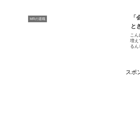
「
MRの退職
と
こんにちは。 現役MRの
増え
スポ