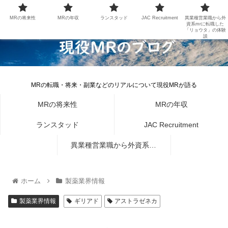
MRの将来性
MRの年収
ランスタッド
JAC Recruitment
異業種営業職から外
資系mrに転職した
「リョウタ」の体験
談
MRの転職・将来・副業などのリアルについて現役MRが語る
MRの将来性
MRの年収
ランスタッド
JAC Recruitment
異業種営業職から外資系mr
に転職した「リョウタ」の体
ホーム
製薬業界情報
験談
製薬業界情報
ギリアド
アストラゼネカ