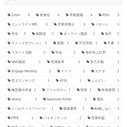
Zoom
6
将来性
4
早期退職
4
RSU
3
コントラクトMR
3
営業所廃止
3
リモート
3
学生
3
体験談
3
オンライン面談
2
地方
2
ストックオプション
2
面接
2
不労所得
2
不要
2
リモート活動
2
年金
2
海外売上比率
2
Web面談
1
意識改革
1
実力主義
1
Engage Meeting
1
ドイツ
1
カナダ
1
売上ランキング
1
401k
1
しんどい
1
確定拠出年金
1
リジェネロン
1
対策
1
終身雇用
1
Veeva
1
Approved Email
1
電話
1
ノバルティスファーマ
1
製薬業界
1
転職しない
1
FIRE
1
バイオンテック
1
営業利益
1