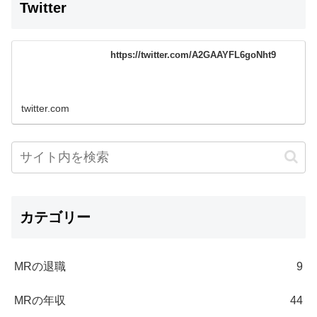
Twitter
https://twitter.com/A2GAAYFL6goNht9
twitter.com
カテゴリー
MRの退職
9
MRの年収
44