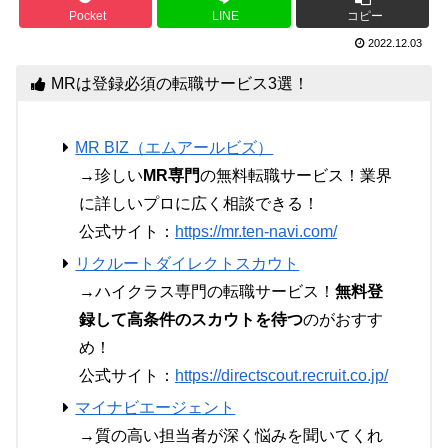
Pocket
LINE
コピー
2022.12.03
MRは登録必須の転職サービス3選！
MR BIZ（エムアールビズ）
→珍しい
MR専門
の無料転職サービス！業界
に詳しいプロに広く相談できる！
公式サイト：
https://mr.ten-navi.com/
リクルートダイレクトスカウト
→ハイクラス専門の転職サービス！
無料登
録して高条件のスカウトを待つ
のがおすす
め！
公式サイト：
https://directscout.recruit.co.jp/
マイナビエージェント
→質の高い担当者が深く悩みを聞いてくれ