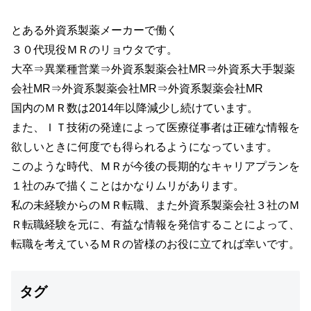
とある外資系製薬メーカーで働く
３０代現役ＭＲのリョウタです。
大卒⇒異業種営業⇒外資系製薬会社MR⇒外資系大手製薬
会社MR⇒外資系製薬会社MR⇒外資系製薬会社MR
国内のＭＲ数は2014年以降減少し続けています。
また、ＩＴ技術の発達によって医療従事者は正確な情報を
欲しいときに何度でも得られるようになっています。
このような時代、ＭＲが今後の長期的なキャリアプランを
１社のみで描くことはかなりムリがあります。
私の未経験からのＭＲ転職、また外資系製薬会社３社のＭ
Ｒ転職経験を元に、有益な情報を発信することによって、
転職を考えているＭＲの皆様のお役に立てれば幸いです。
タグ