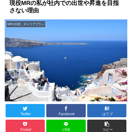
現役MRの私が社内での出世や昇進を目指
さない理由
MRの出世、キャリアプラン
Twitter
Facebook
はてブ
Pocket
LINE
コピー