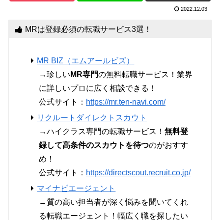
2022.12.03
MRは登録必須の転職サービス3選！
MR BIZ（エムアールビズ）
→珍しい
MR専門
の無料転職サービス！業界
に詳しいプロに広く相談できる！
公式サイト：
https://mr.ten-navi.com/
リクルートダイレクトスカウト
→ハイクラス専門の転職サービス！
無料登
録して高条件のスカウトを待つ
のがおすす
め！
公式サイト：
https://directscout.recruit.co.jp/
マイナビエージェント
→質の高い担当者が深く悩みを聞いてくれ
る転職エージェント！幅広く職を探したい