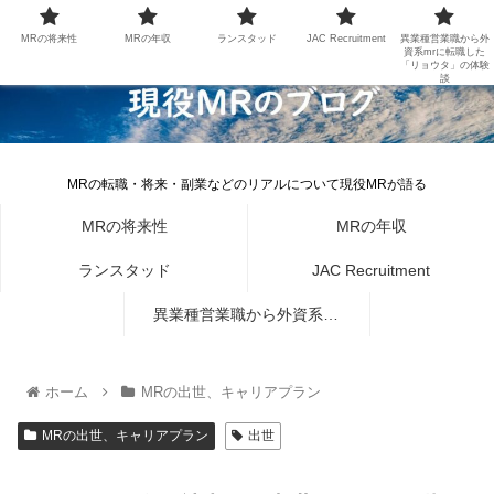
MRの将来性
MRの年収
ランスタッド
JAC Recruitment
異業種営業職から外
資系mrに転職した
「リョウタ」の体験
談
MRの転職・将来・副業などのリアルについて現役MRが語る
MRの将来性
MRの年収
ランスタッド
JAC Recruitment
異業種営業職から外資系mr
に転職した「リョウタ」の体
ホーム
MRの出世、キャリアプラン
験談
MRの出世、キャリアプラン
出世