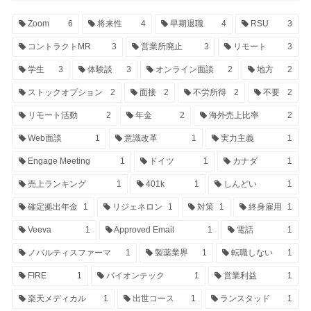
Zoom
6
将来性
4
早期退職
4
RSU
3
コントラクトMR
3
営業所廃止
3
リモート
3
学生
3
体験談
3
オンライン面談
2
地方
2
ストックオプション
2
面接
2
不労所得
2
不要
2
リモート活動
2
年金
2
海外売上比率
2
Web面談
1
意識改革
1
実力主義
1
Engage Meeting
1
ドイツ
1
カナダ
1
売上ランキング
1
401k
1
しんどい
1
確定拠出年金
1
リジェネロン
1
対策
1
終身雇用
1
Veeva
1
Approved Email
1
電話
1
ノバルティスファーマ
1
製薬業界
1
転職しない
1
FIRE
1
バイオンテック
1
営業利益
1
楽天メディカル
1
出世コース
1
ランスタッド
1