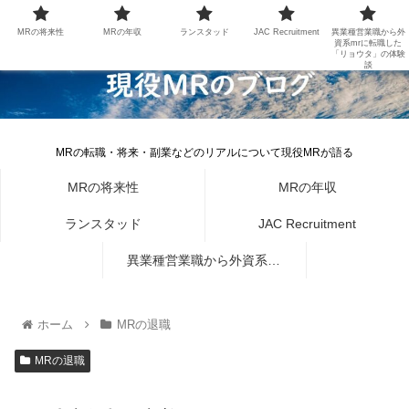
MRの将来性
MRの年収
ランスタッド
JAC Recruitment
異業種営業職から外
資系mrに転職した
「リョウタ」の体験
談
MRの転職・将来・副業などのリアルについて現役MRが語る
MRの将来性
MRの年収
ランスタッド
JAC Recruitment
異業種営業職から外資系mr
に転職した「リョウタ」の体
ホーム
MRの退職
験談
MRの退職