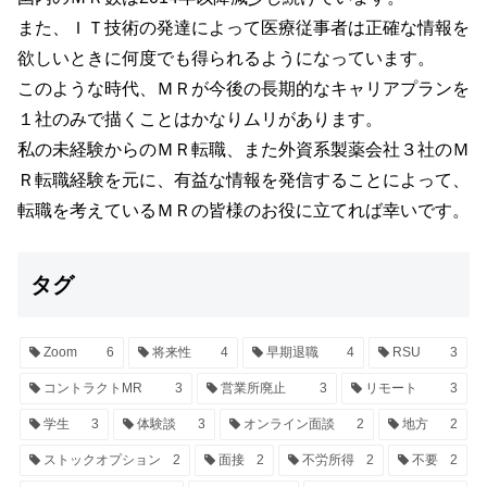
また、ＩＴ技術の発達によって医療従事者は正確な情報を
欲しいときに何度でも得られるようになっています。
このような時代、ＭＲが今後の長期的なキャリアプランを
１社のみで描くことはかなりムリがあります。
私の未経験からのＭＲ転職、また外資系製薬会社３社のＭ
Ｒ転職経験を元に、有益な情報を発信することによって、
転職を考えているＭＲの皆様のお役に立てれば幸いです。
タグ
Zoom
6
将来性
4
早期退職
4
RSU
3
コントラクトMR
3
営業所廃止
3
リモート
3
学生
3
体験談
3
オンライン面談
2
地方
2
ストックオプション
2
面接
2
不労所得
2
不要
2