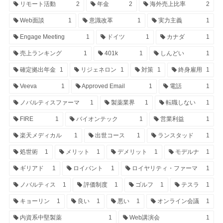
リモート活動
2
年金
2
海外売上比率
2
Web面談
1
意識改革
1
実力主義
1
Engage Meeting
1
ドイツ
1
カナダ
1
売上ランキング
1
401k
1
しんどい
1
確定拠出年金
1
リジェネロン
1
対策
1
終身雇用
1
Veeva
1
Approved Email
1
電話
1
ノバルティスファーマ
1
製薬業界
1
転職しない
1
FIRE
1
バイオンテック
1
営業利益
1
楽天メディカル
1
出世コース
1
ランスタッド
1
処世術
1
メリット
1
デメリット
1
モデルナ
1
ギリアド
1
ロイバント
1
ロイヤリティ・ファーマ
1
ノバルティス
1
評価制度
1
ゴルフ
1
テスラ
1
キョーリン
1
良い
1
悪い
1
オンライン会議
1
内資系中堅製薬
1
Web講演会
1