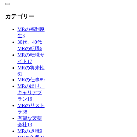
カテゴリー
MRの福利厚
生
3
30代、40代
MRの転職
6
MRの転職サ
イト
17
MRの将来性
61
MRの仕事
89
MRの出世、
キャリアプ
ラン
16
MRのリスト
ラ
38
有望な製薬
会社
13
MRの退職
9