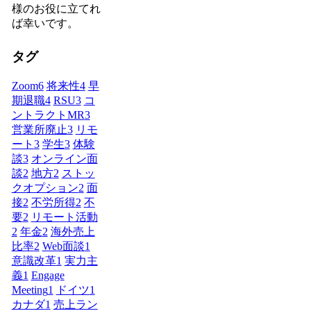
様のお役に立てれ
ば幸いです。
タグ
Zoom
6
将来性
4
早
期退職
4
RSU
3
コ
ントラクトMR
3
営業所廃止
3
リモ
ート
3
学生
3
体験
談
3
オンライン面
談
2
地方
2
ストッ
クオプション
2
面
接
2
不労所得
2
不
要
2
リモート活動
2
年金
2
海外売上
比率
2
Web面談
1
意識改革
1
実力主
義
1
Engage
Meeting
1
ドイツ
1
カナダ
1
売上ラン