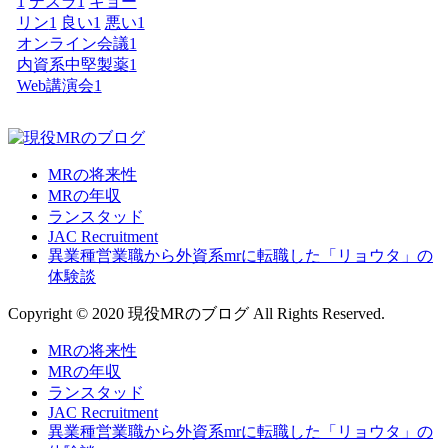
1
テスラ
1
キョー
リン
1
良い
1
悪い
1
オンライン会議
1
内資系中堅製薬
1
Web講演会
1
MRの将来性
MRの年収
ランスタッド
JAC Recruitment
異業種営業職から外資系mrに転職した「リョウタ」の
体験談
Copyright © 2020 現役MRのブログ All Rights Reserved.
MRの将来性
MRの年収
ランスタッド
JAC Recruitment
異業種営業職から外資系mrに転職した「リョウタ」の