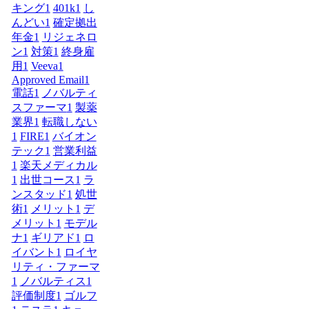
キング
1
401k
1
し
んどい
1
確定拠出
年金
1
リジェネロ
ン
1
対策
1
終身雇
用
1
Veeva
1
Approved Email
1
電話
1
ノバルティ
スファーマ
1
製薬
業界
1
転職しない
1
FIRE
1
バイオン
テック
1
営業利益
1
楽天メディカル
1
出世コース
1
ラ
ンスタッド
1
処世
術
1
メリット
1
デ
メリット
1
モデル
ナ
1
ギリアド
1
ロ
イバント
1
ロイヤ
リティ・ファーマ
1
ノバルティス
1
評価制度
1
ゴルフ