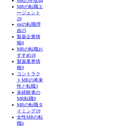
MRの年収
44
MRの転職エ
ージェント
29
mrの転職理
由
25
製薬企業情
報
8
MRの転職お
すすめ
18
製薬業界情
報
9
コントラク
トMRの将来
性と転職
3
未経験者の
MR転職
9
MRの転職タ
イミング
19
女性MRの転
職
6