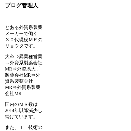
ブログ管理人
とある外資系製薬
メーカーで働く
３０代現役ＭＲの
リョウタです。
大卒⇒異業種営業
⇒外資系製薬会社
MR⇒外資系大手
製薬会社MR⇒外
資系製薬会社
MR⇒外資系製薬
会社MR
国内のＭＲ数は
2014年以降減少し
続けています。
また、ＩＴ技術の